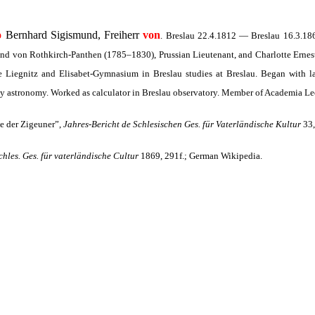
o
Bernhard Sigismund, Freiherr
von
. Breslau 22.4.1812 — Breslau 16.3.186
mund von Rothkirch-Panthen (1785–1830), Prussian Lieutenant, and Charlotte Ernes
mie Liegnitz and Elisabet-Gymnasium in Breslau studies at Breslau. Began with l
y astronomy. Worked as calculator in Breslau observatory. Member of Academia L
e der Zigeuner”,
Jahres-Bericht de Schlesischen Ges. für Vater­ländische Kultur
33,
chles. Ges. für vaterländische Cultur
1869, 291f.;
German Wikipedia.