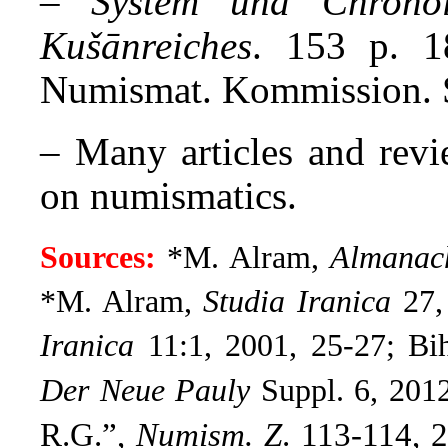
–
System und Chrono
Kušānreiches
. 153 p. 18
Numismat. Kommission. 
– Many articles and revie
on numismatics.
Sources:
*M. Alram,
Almanach
*M. Alram,
Studia Iranica
27,
Iranica
11:1, 2001, 25-27; Bi
Der Neue Pauly
Suppl. 6, 2012
R.G.”,
Numism. Z
. 113-114, 