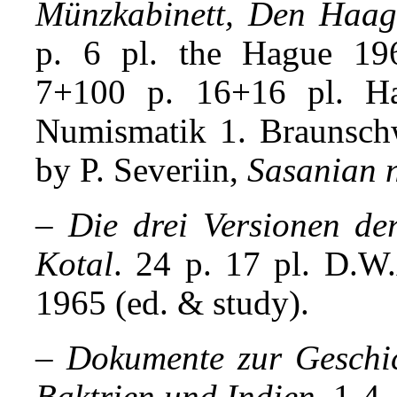
Münzkabinett, Den Haag
p. 6 pl. the Hague 1
7+100 p. 16+16 pl. Han
Numismatik 1. Braunschw
by P. Severiin,
Sasanian 
–
Die drei Versionen de
Kotal
. 24 p. 17 pl. D.W.
1965 (ed. & study).
–
Dokumente zur Geschic
Baktrien und Indien
. 1-4