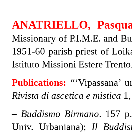
|
ANATRIELLO, Pasqua
Missionary of P.I.M.E. and B
1951-60 parish priest of Loi
Istituto Missioni Estere Trent
Publications:
“‘Vipassana’ u
Rivista di ascetica e mistica
1,
–
Buddismo Birmano
. 157 p.
Univ. Urbaniana);
Il Buddis