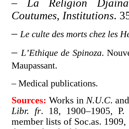
–
La Religion Djaïna.
Coutumes, Institutions
. 3
–
Le culte des morts chez les H
–
L’Ethique de Spinoza
. Nouve
Maupassant.
– Medical publications.
Sources:
Works in
N.U.C
. an
Libr. fr
. 18, 1900–1905, P.
member lists of Soc.as. 1909, 