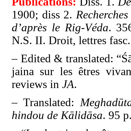
Publications:
Diss. 1.
De
1900; diss 2.
Recherches 
d’après le Rig-Véda
. 35
N.S. II. Droit, lettres fas
– Edited & translated: “Śā
jaina sur les êtres viva
reviews in
JA
.
– Translated:
Meghadūta
hindou de Kālidāsa
. 95 p