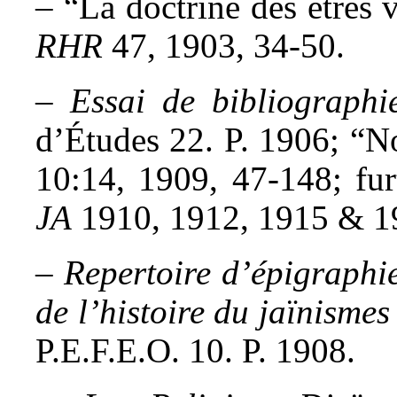
– “La doctrine des êtres v
RHR
47, 1903, 34-50.
–
Essai de bibliographi
d’Études 22. P. 1906; “No
10:14, 1909, 47-148; furt
JA
1910, 1912, 1915 & 1
–
Repertoire d’épigraphi
de l’histoire du
jaïnismes 
P.E.F.E.O. 10. P. 1908.