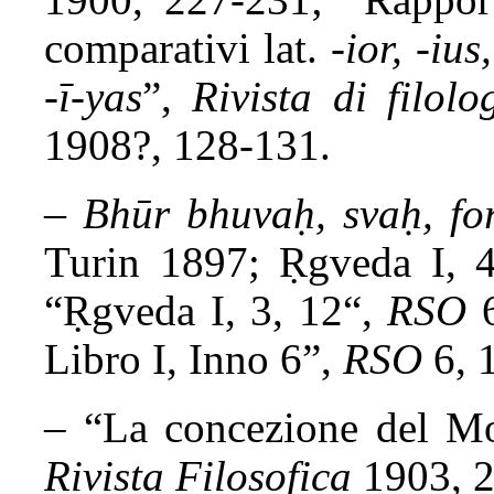
comparativi lat.
-ior, -ius,
-ī-yas
”,
Rivista di filolo
1908?, 128-131.
–
Bhūr bhuvaḥ, svaḥ, for
Turin 1897; Ṛgveda I, 4
“Ṛgveda I, 3, 12“,
RSO
6
Libro I, Inno 6”,
RSO
6, 
– “La concezione del Mo
Rivista Filosofica
1903, 2