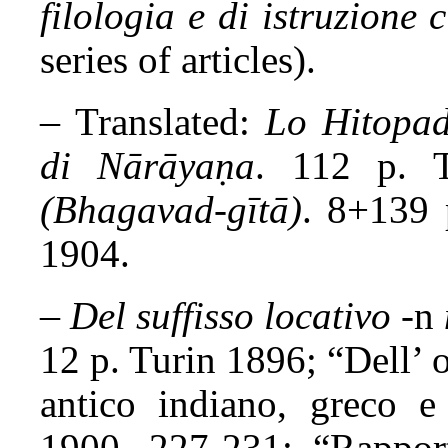
filologia e di istruzione 
series of articles).
–
Translated:
Lo Hitopa
di Nārāyaṇa
. 112 p. 
(Bhagavad-gītā)
. 8+139 
1904.
–
Del suffisso locativo
-n
12 p. Turin 1896; “Dell’ o
antico indiano, greco e
1900, 227-231; “Rapporti