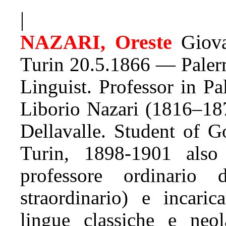
|
NAZARI, Oreste
Giov
Turin 20.5.1866 — Palerm
Linguist. Professor in P
Liborio Nazari (1816–18
Dellavalle. Student of G
Turin, 1898-1901 also
professore ordinario d
straordinario) e incaric
lingue classiche e neol