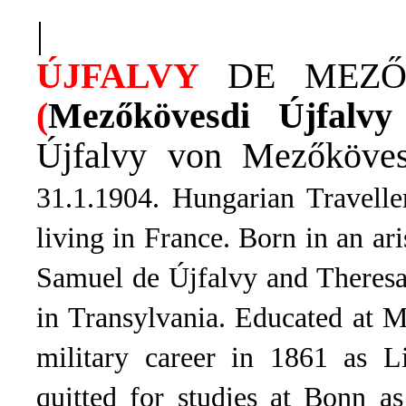
|
ÚJFALVY
DE MEZŐ
(
Mezőkövesdi
Újfalvy
Újfalvy von Mezőköves
31.1.1904. Hungarian Travelle
living in France. Born in an ari
Samuel de Újfalvy and Theresa
in Transylvania. Educated at 
military career in 1861 as L
quitted for studies at Bonn a