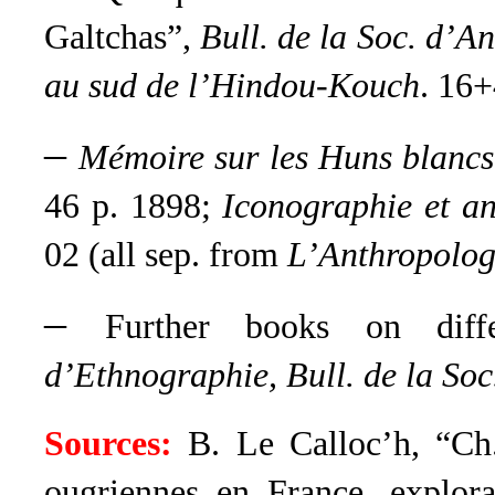
Galtchas”,
Bull. de la Soc. d’An
au sud de l’Hindou-Kouch
. 16+
–
Mémoire sur les Huns blancs 
46 p. 1898;
Iconographie et an
02 (all sep. from
L’Anthropolog
–
Further books on diffe
d’Ethnographie, Bull. de la So
Sources:
B. Le Calloc’h, “Ch.
ougriennes en France, explora