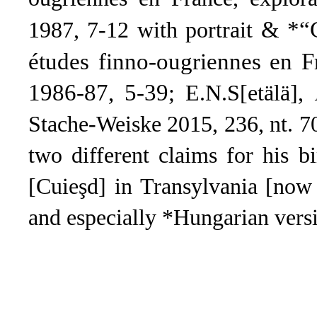
& *“C
1987, 7-12 with portrait
études finno-ougriennes en 
1986-87, 5-39
; E.N.S[etälä],
Stache-Weiske 2015, 236, nt. 70
two different claims for his 
[Cuieşd] in Transylvania [now
and especially *Hungarian versi