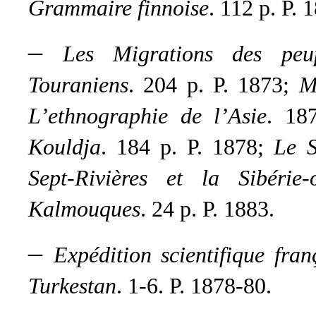
Grammaire finnoise
.
112 p. P. 
–
Les Migrations des peup
Touraniens
. 204 p. P. 1873;
M
L’ethnographie de l’Asie
. 18
Kouldja
. 184 p. P. 1878;
Le S
Sept-Rivières et la Sibérie-o
Kalmouques
. 24 p. P. 1883.
–
Expédition scientifique fran
Turkestan
. 1-6. P. 1878-80.