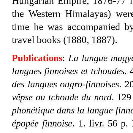
Hungarian Empire, 1876-77 i
the Western Himalayas) wer
time he was accompanied by
travel books (1880, 1887).
Publications
:
La langue magya
langues finnoises et tchoudes
. 
des langues ougro-finnoises
.
20
vêpse ou tchoude du nord
.
129 
phonétique dans la langue finn
épopée finnoise
.
1. livr. 56 p.