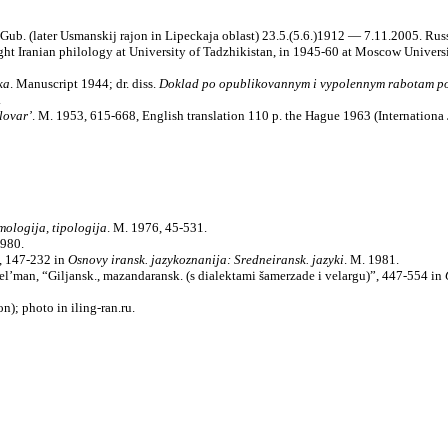
Gub. (later Usmanskij rajon in Lipeckaja oblast) 23.5.(5.6.)1912 — 7.11.2005. Rus
ght Iranian philology at University of Tadzhikistan, in 1945-60 at Moscow Univers
ka
. Manuscript 1944; dr. diss.
Doklad po opublikovannym i vypolennym rabotam pod
.
lovar’
. M. 1953, 615-668, English translation 110 p. the Hague 1963 (Internationa 
imologija, tipologija
. M. 1976, 45-531.
1980.
”, 147-232 in
Osnovy iransk. jazykoznanija: Sredneiransk. jazyki
. M. 1981.
Èdel’man, “Giljansk., mazandaransk. (s dialektami šamerzade i velargu)”, 447-554 in
); photo in iling-ran.ru.