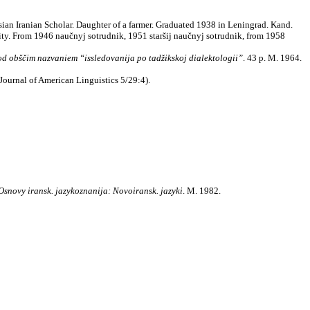
sian Iranian Scholar. Daughter of a farmer. Graduated 1938 in Leningrad. Kand.
ity. From 1946 naučnyj sotrudnik, 1951 staršij naučnyj sotrudnik, from 1958
 obščim nazvaniem “issledovanija po tadžikskoj dialektologii”
. 43 p. M. 1964.
Journal of American Linguistics 5/29:4).
Osnovy iransk. jazykoznanija: Novoiransk. jazyki
.
M. 1982.