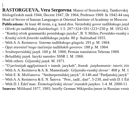
|
RASTORGUEVA, Vera Sergeevna
. Manor of Storoževskij, Tambovskij 
filologičeskih nauk 1944, Docent 1947, Dr. 1964, Professor 1969. In 1942-44 tau
Head of Sector of Iranian Languages at Oriental Institute of Academy in Moscow.
Publications:
At least 40 items, e.g. kand.diss.
Varzobskij govor tadžikskogo jazy
–
Očerki po tadžikskoj dialektologii
. 1-5. 207+324+191+223+250 p. M. 1952-63
– “Kratkij očerk grammatiki persidskago jazyka”, B. V. Miller,
Persidsko-russkij s
–
Kratkij očerk fonetiki tadžikskogo jazyka
. 80 p. Stalinabad 1955.
– With A. A. Kerimova:
Sistema tadžikskogo glagola
. 291 p. M. 1964.
–
Opyt sravnitel’nogo izučenija tadžikskih govorov
. 188 p. M. 1964.
–
Srednepersidskij jazyk
. 160 p. M. 1966; Persian translation Teheran 1969.
–
Beludžskij jazyk
. Jazyki narodov SSSR 1. M. 1966.
– With others:
Giljanskij jazyk
. M. 1971.
– “O javlenijah aggljutinacii v iransk. jazykah”,
Iransk.
jazykoznanie: istorii, èt
– With A. A. Kerimova & A. K. Mamedzade:
Giljansko-russkij slovar’
. 468 p. M. 
– With E. K. Molčanova: “Srednepersidskij jazyk”, 6-146 and “Parfjanskij jazyk
– With A. A. Kerimova & E. N. Šarova: “Pers., tadž., dari”, 5-230, and with D. I. 
– With D. I. Èdel’man:
Ètimologičeskij slovar’ iranskih jazykov
. 1-4. M. 2000-11.
Sources:
Miliband 1977, 1995; briefly German Wikipedia (more in Russian version