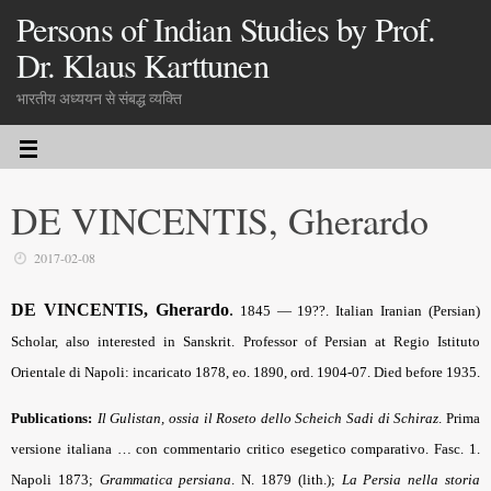
Persons of Indian Studies by Prof.
Dr. Klaus Karttunen
भारतीय अध्ययन से संबद्ध व्यक्ति
DE VINCENTIS, Gherardo
2017-02-08
DE VINCENTIS, Gherardo
.
1845 — 19??. Italian Iranian (Persian)
Scholar, also interested in Sanskrit. Professor of Persian at Regio Istituto
Orientale di Napoli: incaricato 1878, eo. 1890, ord. 1904-07. Died before 1935.
Publications:
Il Gulistan, ossia il Roseto dello Scheich Sadi di Schiraz
. Prima
versione italiana … con commentario critico esegetico comparativo. Fasc. 1.
Napoli 1873;
Grammatica persiana
. N. 1879 (lith.);
La Persia nella storia