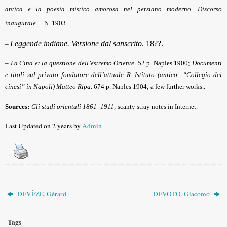
antica e la poesia mistico amorosa nel persiano moderno. Discorso
inaugurale
… N. 1903.
–
Leggende indiane. Versione dal sanscrito
. 18??.
–
La Cina et la questione dell’estremo Oriente
. 52 p. Naples 1900;
Documenti
e titoli sul privato fondatore dell
’
attuale R. Istituto (antico
“
Collegio dei
.
cinesi
”
in Napoli) Matteo Ripa
. 674 p. Naples 1904
; a few further works.
Sources:
Gli studi orientali 1861–1911
; scanty stray notes in Internet.
Last Updated on 2 years by
Admin
DEVÈZE, Gérard
DEVOTO, Giacomo
Tags