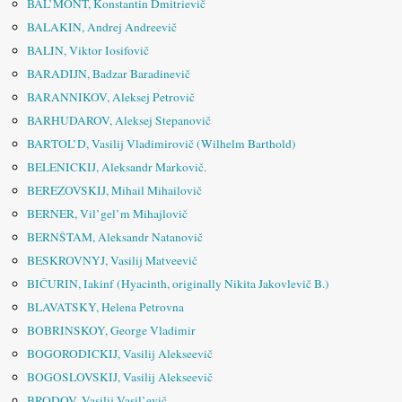
BAL’MONT, Konstantin Dmitrievič
BALAKIN, Andrej Andreevič
BALIN, Viktor Iosifovič
BARADIJN, Badzar Baradinevič
BARANNIKOV, Aleksej Petrovič
BARHUDAROV, Aleksej Stepanovič
BARTOL’D, Vasilij Vladimirovič (Wilhelm Barthold)
BELENICKIJ, Aleksandr Markovič.
BEREZOVSKIJ, Mihail Mihailovič
BERNER, Vil’gel’m Mihajlovič
BERNŠTAM, Aleksandr Natanovič
BESKROVNYJ, Vasilij Matveevič
BIČURIN, Iakinf (Hyacinth, originally Nikita Jakovlevič B.)
BLAVATSKY, Helena Petrovna
BOBRINSKOY, George Vladimir
BOGORODICKIJ, Vasilij Alekseevič
BOGOSLOVSKIJ, Vasilij Alekseevič
BRODOV, Vasilij Vasil’evič