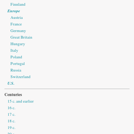
Finnland
Europe
Austria
France
Germany
Great Britain
Hungary
Italy
Poland
Portugal
Russia
Switzerland
U.S.
Centuries
15 c. and earlier
16 c.
17 c.
18 c.
19 c.
20 c.