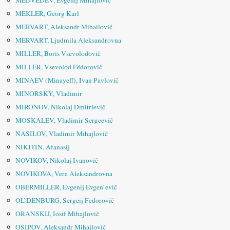
MEDVEDEV, Evgenij Mihajlovič
MEKLER, Georg Karl
MERVART, Aleksandr Mihailovič
MERVART, Ljudmila Aleksandrovna
MILLER, Boris Vsevolodovič
MILLER, Vsevolod Fëdorovič
MINAEV (Minayeff), Ivan Pavlovič
MINORSKY, Vladimir
MIRONOV, Nikolaj Dmitrievič
MOSKALEV, Vladimir Sergeevič
NASILOV, Vladimir Mihajlovič
NIKITIN, Afanasij
NOVIKOV, Nikolaj Ivanovič
NOVIKOVA, Vera Aleksandrovna
OBERMILLER, Evgenij Evgen’evič
OL’DENBURG, Sergeij Fedorovič
ORANSKIJ, Iosif Mihajlovič
OSIPOV, Aleksandr Mihajlovič