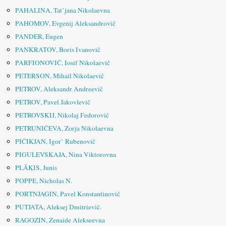
PAHALINA, Tat’jana Nikolaevna
PAHOMOV, Evgenij Aleksandrovič
PANDER, Eugen
PANKRATOV, Boris Ivanovič
PARFIONOVIČ, Iosif Nikolaevič
PETERSON, Mihail Nikolaevič
PETROV, Aleksandr Andreevič
PETROV, Pavel Jakovlevič
PETROVSKIJ, Nikolaj Fedorovič
PETRUNIČEVA, Zorja Nikolaevna
PIČIKJAN, Igor’ Rubenovič
PIGULEVSKAJA, Nina Viktorovna
PLĀḲIS, Junis
POPPE, Nicholas N.
PORTNJAGIN, Pavel Konstantinovič
PUTJATA, Aleksej Dmitrievič.
RAGOZIN, Zenaide Alekseevna