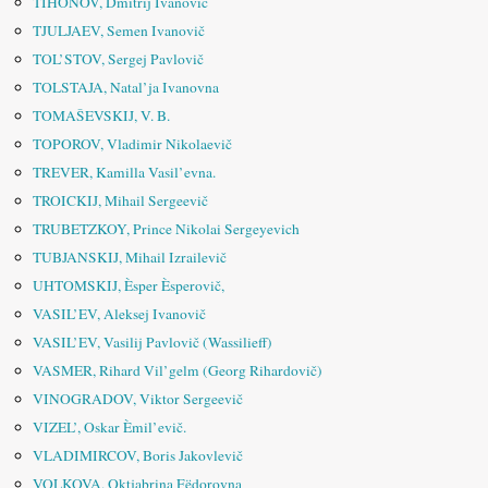
TIHONOV, Dmitrij Ivanovič
TJULJAEV, Semen Ivanovič
TOL’STOV, Sergej Pavlovič
TOLSTAJA, Natal’ja Ivanovna
TOMAŠEVSKIJ, V. B.
TOPOROV, Vladimir Nikolaevič
TREVER, Kamilla Vasil’evna.
TROICKIJ, Mihail Sergeevič
TRUBETZKOY, Prince Nikolai Sergeyevich
TUBJANSKIJ, Mihail Izrailevič
UHTOMSKIJ, Èsper Èsperovič,
VASIL’EV, Aleksej Ivanovič
VASIL’EV, Vasilij Pavlovič (Wassilieff)
VASMER, Rihard Vil’gelm (Georg Rihardovič)
VINOGRADOV, Viktor Sergeevič
VIZEL’, Oskar Èmil’evič.
VLADIMIRCOV, Boris Jakovlevič
VOLKOVA, Oktjabrina Fëdorovna