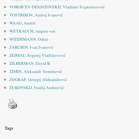
VOROB’EV-DESJATOVSKIJ, Vladimir Svjatoslavovič
VOSTRIKOV, Andrej Ivanovič
WAAG, Anatol
WEYRAUCH, August von
WIEDEMANN, Oskar
ZARUBIN, Ivan Ivanovič
ZEJMAL’, Evgenij Vladislavovič
ZILBERMAN, David B.
ZIMIN, Aleksandr Semënovič
ZOGRAF, Georgij Aleksandrovič
ŽUKOVSKIJ, Vasilij Andreevič
Tags