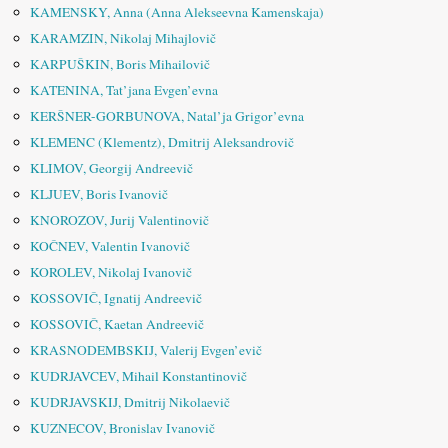
KAMENSKY, Anna (Anna Alekseevna Kamenskaja)
KARAMZIN, Nikolaj Mihajlovič
KARPUŠKIN, Boris Mihailovič
KATENINA, Tat’jana Evgen’evna
KERŠNER-GORBUNOVA, Natal’ja Grigor’evna
KLEMENC (Klementz), Dmitrij Aleksandrovič
KLIMOV, Georgij Andreevič
KLJUEV, Boris Ivanovič
KNOROZOV, Jurij Valentinovič
KOČNEV, Valentin Ivanovič
KOROLEV, Nikolaj Ivanovič
KOSSOVIČ, Ignatij Andreevič
KOSSOVIČ, Kaetan Andreevič
KRASNODEMBSKIJ, Valerij Evgen’evič
KUDRJAVCEV, Mihail Konstantinovič
KUDRJAVSKIJ, Dmitrij Nikolaevič
KUZNECOV, Bronislav Ivanovič