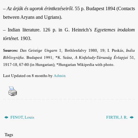
–
Az árják és ugorok érintkezéseir
ő
l
. 55 p. Budapest 1894 (Contacts
between Aryans and Ugrians).
–
Indian literature. 126 p. in G. Heinrich’s
Egyetemes irodalom
történet
.
1903.
; I. Puskás,
India
Sources:
Das Geistige Ungarn
1; Bethlenfalvy 1980, 19
Bibliográfia
. Budapest 1991
;
*K. Szász,
A Kisfaludy-Társaság Évlapjai
51,
1917-18, 67-80 (in Hungarian)
; *Hungarian Wikipedia with photo.
Last Updated on 8 months by
Admin
FINOT, Louis
FIRTH, J. R.
Tags