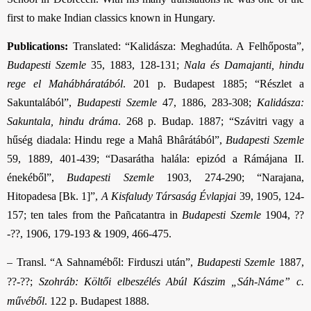
first to make Indian classics known in Hungary.
Publications:
Translated: “Kalidásza: Meghadúta. A Felhőposta”,
Budapesti Szemle
35, 1883, 128-131
;
Nala és Damajanti, hindu
rege el Mahábháratából
.
201 p. Budapest 1885;
“Részlet a
Sakuntalából”,
Budapesti Szemle
47, 1886, 283-308;
Kalidásza:
Sakuntala, hindu dráma
.
268 p. Budap. 1887; “Szávitri vagy a
hűség diadala: Hindu rege a Mahâ Bhârátából”,
Budapesti Szemle
59, 1889, 401-439
; “Dasarátha halála: epizód a Rámájana II.
énekéből”,
Budapesti Szemle
1903, 274-290; “Narajana,
Hitopadesa [Bk. 1]”,
A Kisfaludy Társaság Évlapjai
39, 1905, 124-
157; ten tales from the Pañcatantra in
Budapesti Szemle
1904, ??
-??, 1906, 179-193 & 1909, 466-475.
–
Transl. “A Sahnaméből: Firduszi után”,
Budapesti Szemle
1887,
??-??;
Szohráb: Költői elbeszélés Abúl Kászim „Sáh-Náme” c.
művéből
. 122 p. Budapest 1888.