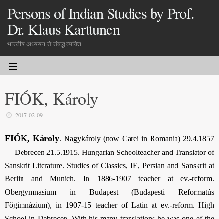
Persons of Indian Studies by Prof.
Dr. Klaus Karttunen
भारतीय अध्ययन से संबद्ध व्यक्ति
FIÓK, Károly
2017-02-09
FIÓK, Károly
.
Nagykároly (now Carei in Romania) 29.4.1857
— Debrecen 21.5.1915. Hungarian Schoolteacher and Translator of
Sanskrit Literature. Studies of Classics, IE, Persian and Sanskrit at
Berlin and Munich. In 1886-1907 teacher at ev.-reform.
Obergymnasium in Budapest (Budapesti Reformatús
Főgimnázium), in 1907-15 teacher of Latin at ev.-reform. High
School in Debrecen. With his many translations he was one of the