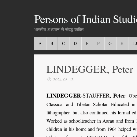
Persons of Indian Studi
भारतीय अध्ययन से संबद्ध व्यक्ति
A
B
C
D
E
F
G
H
I-J
LINDEGGER, Peter
2024-08-12
LINDEGGER
, Peter
-STAUFFER
. Obe
Classical and Tibetan Scholar. Educated i
lithographer, but also continued his formal ed
Worked as schoolteacher in Aarau and from 1
children in his home and from 1964 helped wi