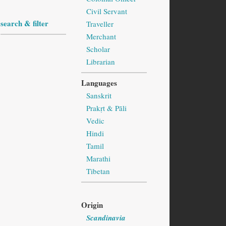
Civil Servant
search & filter
Traveller
Merchant
Scholar
Librarian
Languages
Sanskrit
Prakṛt & Pāli
Vedic
Hindi
Tamil
Marathi
Tibetan
Origin
Scandinavia