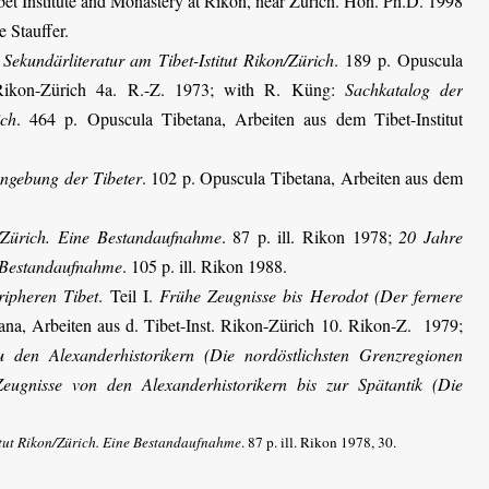
bet Institute and Monastery at Rikon, near Zürich. Hon. Ph.D. 1998
e Stauffer.
Sekundärliteratur am Tibet-Istitut Rikon/Zürich
. 189 p. Opuscula
t Rikon-Zürich 4a. R.-Z. 1973; with R. Küng:
Sachkatalog der
ich
. 464 p. Opuscula Tibetana, Arbeiten aus dem Tibet-Institut
gebung der Tibeter
. 102 p. Opuscula Tibetana, Arbeiten aus dem
on/Zürich. Eine Bestandaufnahme
. 87 p. ill. Rikon 1978;
20 Jahre
e Bestand­aufnahme
. 105 p. ill. Rikon 1988.
ipheren Tibet
. Teil I.
Frühe Zeugnisse bis Herodot (Der fernere
ana, Arbeiten aus d. Tibet-Inst. Rikon-Zürich 10. Rikon-Z.
1979;
u den Alexanderhistorikern (Die nordöstlichsten Grenzregionen
Zeugnisse von den Alexanderhistorikern bis zur Spätantik (Die
titut Rikon/Zürich. Eine Bestandaufnahme
. 87 p. ill. Rikon 1978, 30.