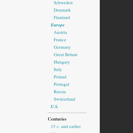
Schweden
Denmark
Finnland
Europe
Austria
France
Germany
Great Britain
Hungary
Italy
Poland
Portugal
Russia
Switzerland
U.S.
Centuries
15 c. and earlier