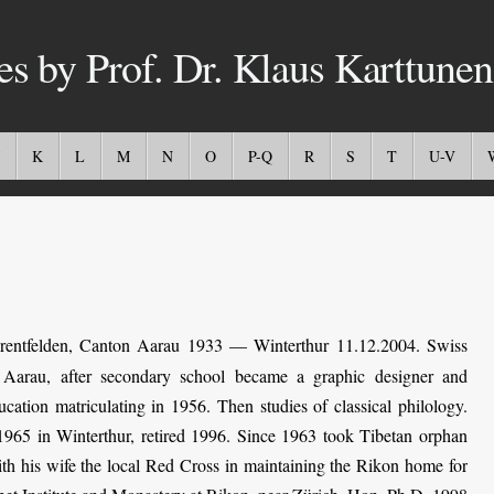
es by Prof. Dr. Klaus Karttunen
K
L
M
N
O
P-Q
R
S
T
U-V
rentfelden, Canton Aarau
1933 — Winterthur 11.12.2004. Swiss
n Aarau, after secondary school became a graphic designer and
ucation matriculating in 1956. Then studies of classical philology.
965 in Winterthur, retired 1996. Since 1963 took Tibetan orphan
th his wife the local Red Cross in maintaining the Rikon home for