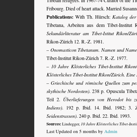
Tibetan refugees. In 1967-74 Curator of the Ti
Fribourg. Died of heart attack. Married Susann
Publications:
With Th. Hürsch:
Katalog der 
Tibetana, Arbeiten aus dem Tibet-Institu
Sekundärliteratur am Tibet-Istitut Rikon/Zür
Rikon-Zürich 12. R.-Z. 1981.
–
Onomasticon Tibetanum. Namen und Namen
Tibet-Institut Rikon-Zürich 7. R.-Z. 1977.
–
10 Jahre Klösterliches Tibet-Institut Rik
Klösterliches Tibet-Institut Rikon/Zürich. Ein
–
Griechische und römische Quellen zum per
skythische Nordosten)
.
238 p. Opuscula Tibet
Teil 2.
Über­lieferungen von Herodot bis z
Indiens)
. 192 p. Ibid. 14. Ibid. 1982; 3.
Seidenstrassen)
. 240 p. Ibid. 22. Ibid. 1993.
Sources:
Lindegger,
10 Jahre Klösterliches Tibet-Ins
Last Updated on 5 months by
Admin