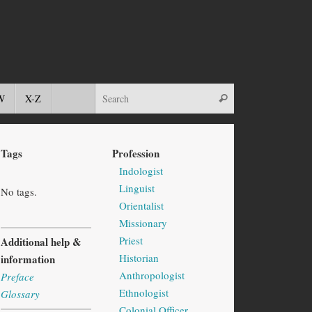
W
X-Z
Tags
Profession
Indologist
Linguist
No tags.
Orientalist
Missionary
Priest
Additional help &
Historian
information
Anthropologist
Preface
Ethnologist
Glossary
Colonial Officer