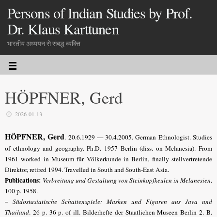
Persons of Indian Studies by Prof.
Dr. Klaus Karttunen
भारतीय अध्ययन से संबद्ध व्यक्ति
HÖPFNER, Gerd
2026-01-13
HÖPFNER, Gerd
.
20.6.1929 — 30.4.2005.
German Ethnologist
. Studies
of ethnology and geography. Ph.D. 1957 Berlin (diss. on Melanesia). From
1961 worked in Museum für Völkerkunde in Berlin, finally stellvertretende
Direktor, retired 1994. Travelled in South and South-East Asia.
Publications:
Verbreitung und Gestaltung von Steinkopfkeulen in Melanesien
.
100 p. 1958.
–
Südostasiatische Schattenspiele: Masken und Figuren aus Java und
Thailand
. 26 p. 36 p. of ill. Bilderhefte der Staatlichen Museen Berlin 2. B.