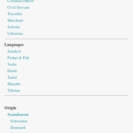
Colonial Officer
Civil Servant
Traveller
Merchant
Scholar
Librarian
Languages
Sanskrit
Prakṛt & Pāli
Vedic
Hindi
Tamil
Marathi
Tibetan
Origin
Scandinavia
Schweden
Denmark