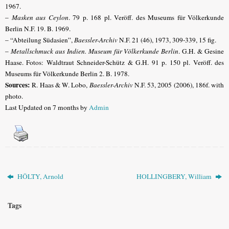
1967.
–
Masken aus Ceylon
. 79 p. 168 pl. Veröff. des Museums für Völkerkunde
Berlin N.F. 19. B. 1969.
– “Abteilung Südasien”,
Baessler-Archiv
N.F. 21 (46), 1973, 309-339, 15 fig.
–
Metallschmuck aus Indien. Museum für Völkerkunde Berlin
. G.H. & Gesine
Haase. Fotos: Waldtraut Schneider-Schütz & G.H. 91 p. 150 pl. Veröff. des
Museums für Völkerkunde Berlin 2. B. 1978.
Sources:
R. Haas & W. Lobo,
Baessler-Archiv
N.F. 53, 2005 (2006), 186f. with
photo.
Last Updated on 7 months by
Admin
HÖLTY, Arnold
HOLLINGBERY, William
Tags