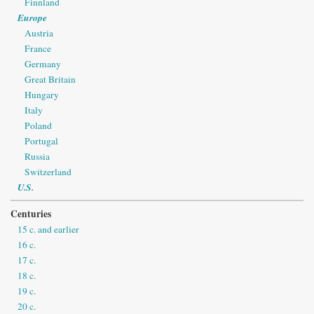
Finnland
Europe
Austria
France
Germany
Great Britain
Hungary
Italy
Poland
Portugal
Russia
Switzerland
U.S.
Centuries
15 c. and earlier
16 c.
17 c.
18 c.
19 c.
20 c.