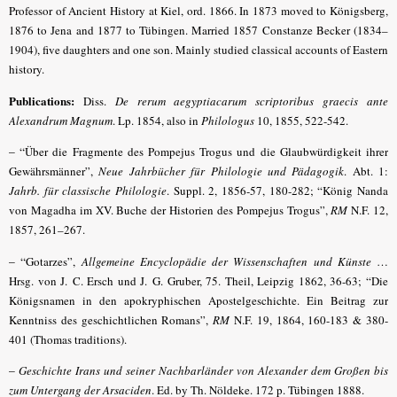
Professor of Ancient History at Kiel, ord. 1866. In 1873 moved to Königsberg,
1876 to Jena and 1877 to Tübingen. Married 1857 Constanze Becker (1834–
1904), five daughters and one son. Mainly studied classical accounts of Eastern
history.
Publications:
Diss.
De rerum aegyptiacarum scriptoribus graecis ante
Alexandrum Magnum
. Lp. 1854, also in
Philologus
10, 1855, 522-542.
– “
Über die Fragmente des Pompejus Trogus und die Glaubwürdigkeit ihrer
Gewährsmänner”,
Neue Jahrbücher für Philologie und Pädagogik
.
Abt. 1:
Jahrb. für classische Philologie
.
Suppl. 2, 1856-57, 180-282; “König Nanda
von Magadha im XV. Buche der Historien des Pompejus Trogus”,
RM
N.F. 12,
1857, 261–267.
– “
Gotarzes”,
Allgemeine Encyclopädie der Wissenschaften und Künste
…
Hrsg. von J. C. Ersch und J. G. Gruber, 75. Theil, Leipzig 1862, 36-63; “Die
Königsnamen in den apokryphischen Apostelgeschichte. Ein Beitrag zur
Kenntniss des geschichtlichen Romans”,
RM
N.F. 19, 1864, 160-183 & 380-
401 (Thomas traditions).
–
Geschichte Irans und seiner Nachbarländer von Alexander dem Großen bis
zum Untergang der Arsaciden
. Ed. by Th. Nöldeke. 172 p. Tübingen 1888.