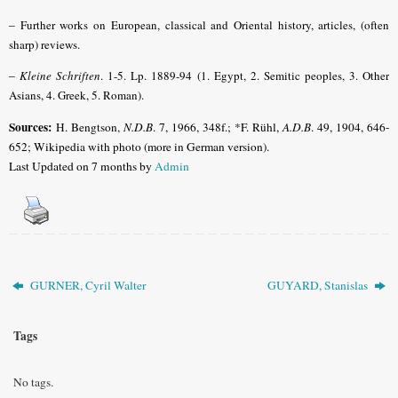
–
Further works on European, classical and Oriental history, articles, (often
sharp) reviews.
–
Kleine Schriften
. 1-5. Lp. 1889-94 (1. Egypt, 2. Semitic peoples, 3. Other
Asians, 4. Greek, 5. Roman).
Sources:
H. Bengtson,
N.D.B
. 7, 1966, 348f.; *F. Rühl,
A.D.B
. 49, 1904, 646-
652; Wikipedia with photo (more in German version).
Last Updated on 7 months by
Admin
GURNER, Cyril Walter
GUYARD, Stanislas
Tags
No tags.