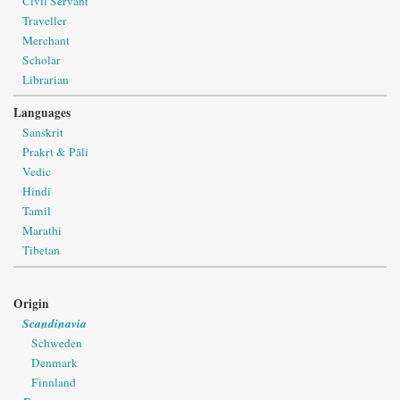
Civil Servant
Traveller
Merchant
Scholar
Librarian
Languages
Sanskrit
Prakṛt & Pāli
Vedic
Hindi
Tamil
Marathi
Tibetan
Origin
Scandinavia
Schweden
Denmark
Finnland