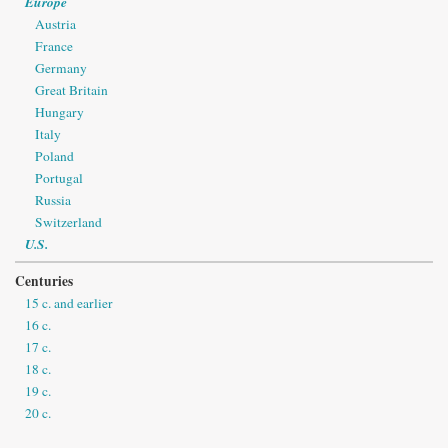
Europe
Austria
France
Germany
Great Britain
Hungary
Italy
Poland
Portugal
Russia
Switzerland
U.S.
Centuries
15 c. and earlier
16 c.
17 c.
18 c.
19 c.
20 c.