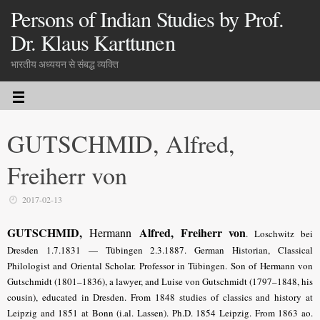
Persons of Indian Studies by Prof.
Dr. Klaus Karttunen
भारतीय अध्ययन से संबद्ध व्यक्ति
GUTSCHMID, Alfred,
Freiherr von
2017-02-13
GUTSCHMID,
Alfred
,
Freiherr von
Hermann
.
Loschwitz bei
Dresden 1.7.1831 — Tübingen 2.3.1887. German Historian, Classical
Philologist and Oriental Scholar. Professor in Tübingen. Son of Hermann von
Gutschmidt (1801–1836), a lawyer, and Luise von Gutschmidt (1797–1848, his
cousin), educated in Dresden. From 1848 studies of classics and history at
Leipzig and 1851 at Bonn (i.al. Lassen). Ph.D. 1854 Leipzig. From 1863 ao.