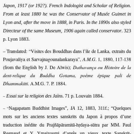
Japon, 1917 (or 192?). French Indologist and Scholar of Religion.
From at least 1880 he was the Conservator of Musée Guimet in
Lyon and, after the move in 1888, in Paris. In the 1890s also styled
Directeur of the same Museum, 1906 again called conservator
.
323
p. Lyon 1883.
– Translated: “Visites des Bouddhas dans l’île de Lanka, extraits du
Poujavaliya et Sarvajnagounalankaraya”,
A.M.G
. 1, 1880, 117-138
(from the English by J. De Alwis);
Dathavança ou Histoire de la
dent-relique du Buddha Gotama, poème épique pali de
Dhammakitti
. A.M.G. 7. P. 1884.
–
Essai sur la religion des Jaïns
. 71 p. Louvain 1884.
– “
Nagapatam Buddhist Images”,
IA
12, 1883, 311f.; “Quelques
mots sur les anciens textes sanskrits du Japon à propos d’une
traduction inédite du Prajñāpāramitā-hṛdaya-sūtra par MM. Paul
Regnaud et Y. Ymaizoumi d’après un vieux texte Sanskrit-