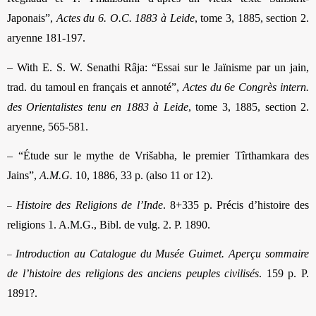
Japonais”,
Actes du 6. O.C. 1883 à Leide
,
tome 3, 1885, section 2.
aryenne 181-197.
– With E. S. W. Senathi Râja: “Essai sur le Jaïnisme par un jain,
trad. du tamoul en français et annoté”,
Actes du 6e Congrès intern.
des Orientalistes tenu en 1883 à Leide
, tome 3, 1885, section 2.
aryenne, 565-581.
– “Étude sur le mythe de Vrišabha, le premier Tîrthamkara des
Jains”,
A.M.G.
10, 1886, 33 p. (also 11 or 12)
.
–
Histoire des Religions de l’Inde
.
8+335 p. Précis d’histoire des
religions 1. A.M.G., Bibl. de vulg. 2. P. 1890.
–
Introduction au Catalogue du Musée Guimet. Aperçu sommaire
de l’histoire des religions des anciens peuples civilisés
.
159 p. P.
1891?.