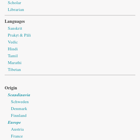
Scholar
Librarian
Languages
Sanskrit
Prakṛt & Pāli
Vedic
Hindi
Tamil
Marathi
Tibetan
Origin
Scandinavia
Schweden
Denmark
Finnland
Europe
Austria
France