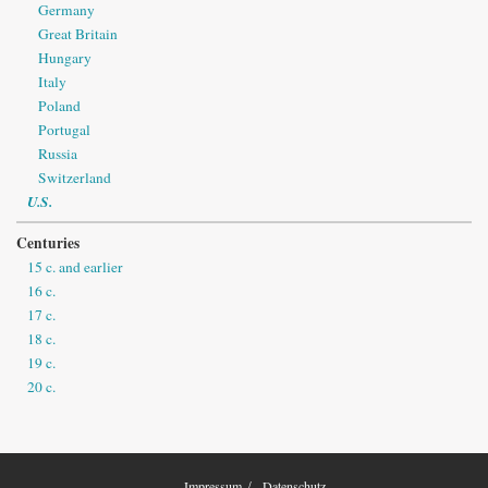
Germany
Great Britain
Hungary
Italy
Poland
Portugal
Russia
Switzerland
U.S.
Centuries
15 c. and earlier
16 c.
17 c.
18 c.
19 c.
20 c.
Impressum
Datenschutz