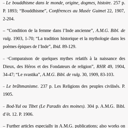
–
Le bouddhisme dans le monde, origine, dogmes, histoire
. 257 p.
P. 1893; “Bouddhisme”,
Conférences au Musée Guimet
22, 1907,
2-204.
– “Condition de la femme dans l’Inde ancienne”,
A.M.G. Bibl. de
vulg
. 1903, 1-70; “La tradition historique et la mythologie dans les
poèmes épiques de l’Inde”,
Ibid
. 89-129.
– “
Comparaison de quelques mythes relatifs à la naissance des
Dieux, des Héros et des Fondateurs de religion”,
RHR
49, 1904,
34-47; “Le svastika”,
A.M.G. Bibl. de vulg
. 30, 1909, 83-103.
–
Le brâhmanisme
. 237 p. Les Religions des peuples civilisés. P.
1905.
–
Bod-Yul ou Tibet (Le Paradis des moines)
.
304 p. A.M.G. Bibl.
d’ét. 12. P. 1906.
– Further articles especially in A.M.G. publications; also works on