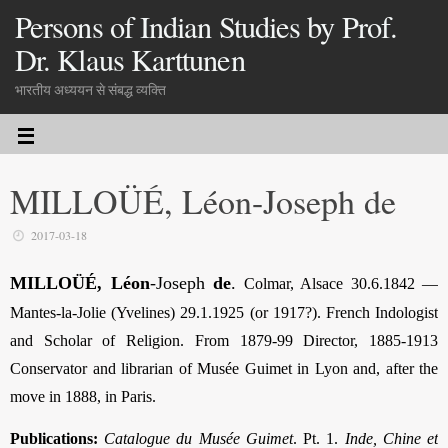
Persons of Indian Studies by Prof.
Dr. Klaus Karttunen
भारतीय अध्ययन से संबद्ध व्यक्ति
MILLOÜÉ, Léon-Joseph de
2017-03-18
MILLOÜÉ, Léon
-Joseph
de
.
Colmar, Alsace 30.6.1842 —
Mantes-la-Jolie (Yvelines) 29.1.1925 (or 1917?). French Indologist
and Scholar of Religion. From 1879-99 Director, 1885-1913
Conservator and librarian of Musée Guimet in Lyon and, after the
move in 1888, in Paris.
Publications:
Catalogue du Musée Guimet
.
Pt. 1.
Inde, Chine et