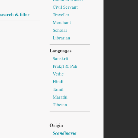
Civil Servant
search & filter
Traveller
Merchant
Scholar
Librarian
Languages
Sanskrit
Prakṛt & Pāli
Vedic
Hindi
Tamil
Marathi
Tibetan
Origin
Scandinavia