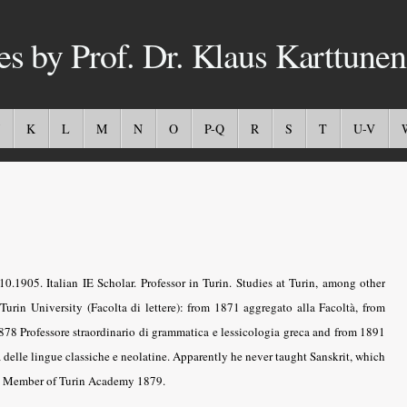
es by Prof. Dr. Klaus Karttunen
K
L
M
N
O
P-Q
R
S
T
U-V
.1905. Italian IE Scholar. Professor in Turin. Studies at Turin, among other
Turin University (Facolta di lettere): from 1871 aggregato alla Facoltà, from
878 Professore straordinario di grammatica e lessicologia greca and from 1891
ta delle lingue classiche e neolatine. Apparently he never taught Sanskrit, which
zi. Member of Turin Academy 1879.