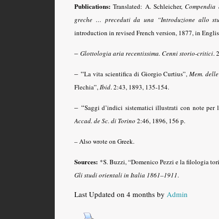
Publications:
Translated: A. Schleicher,
Compendia 
greche … preceduti da una “Introduzione allo stu
introduction in revised French version, 1877, in Engli
–
Glottologia aria recentissima. Cenni storio-critici
.
2
– “
La vita scientifica di Giorgio Curtius”,
Mem. delle
Flechia”,
Ibid
.
2:43, 1893, 135-154.
– “
Saggi d’indici sistematici illustrati con note per
Accad. de Sc. di Torino
2:46, 1896, 156 p.
– Also wrote on Greek.
Sources:
*S. Buzzi, “Domenico Pezzi e la filologia tor
Gli studi orientali in Italia 1861–1911
.
Last Updated on 4 months by
Admin