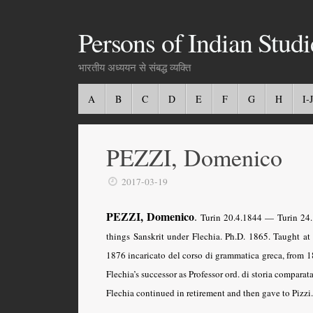
Persons of Indian Studi
भारतीय अध्ययन से संबद्ध व्यक्ति
A
B
C
D
E
F
G
H
I-J
PEZZI, Domenico
2017-03-19
PEZZI, Domenico
.
Turin 20.4.1844 — Turin 24.10
things Sanskrit under Flechia. Ph.D. 1865. Taught at 
1876 incaricato del corso di grammatica greca, from 1
Flechia’s successor as Professor ord. di storia compara
Flechia continued in retirement and then gave to Piz