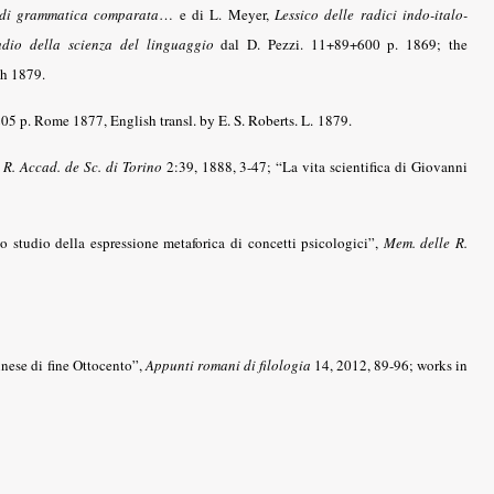
di grammatica comparata
…
e di L. Meyer,
Lessico delle radici indo-italo-
dio della scienza del linguaggio
dal D. Pezzi. 11+89+600 p. 1869; the
sh 1879.
05 p. Rome 1877, English
transl. by E. S. Roberts. L.
1879.
 R. Accad. de Sc. di Torino
2:39, 1888, 3-47; “La vita scientifica di Giovanni
 lo studio della espressione metaforica di concetti psicologici”,
Mem. delle R.
inese di fine Ottocento”,
Appunti romani di filologia
14, 2012, 89-96; works in