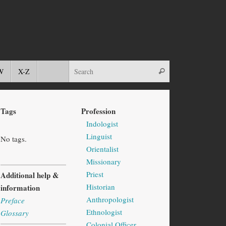
W
X-Z
Tags
Profession
Indologist
Linguist
No tags.
Orientalist
Missionary
Priest
Additional help &
Historian
information
Anthropologist
Preface
Ethnologist
Glossary
Colonial Officer