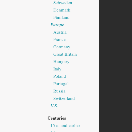
Schweden
Denmark
Finnland
Europe
Austria
France
Germany
Great Britain
Hungary
Italy
Poland
Portugal
Russia
Switzerland
U.S.
Centuries
15 c. and earlier