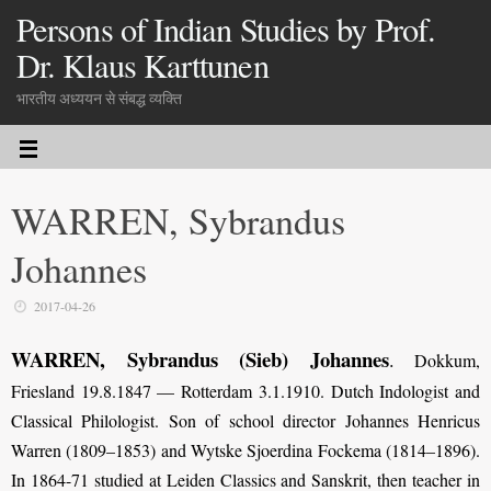
Persons of Indian Studies by Prof.
Dr. Klaus Karttunen
भारतीय अध्ययन से संबद्ध व्यक्ति
WARREN, Sybrandus
Johannes
2017-04-26
WARREN, Sybrandus (Sieb) Johannes
.
Dokkum,
Friesland 19.8.1847 — Rotterdam 3.1.1910. Dutch Indologist and
Classical Philologist. Son of school director Johannes Henricus
Warren (1809–1853) and Wytske Sjoerdina Fockema (1814–1896).
In 1864-71 studied at Leiden Classics and Sanskrit, then teacher in