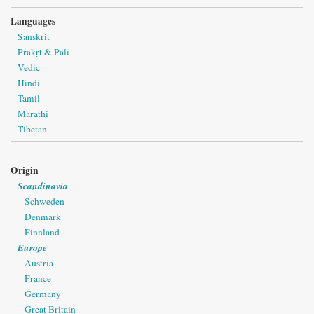
Languages
Sanskrit
Prakṛt & Pāli
Vedic
Hindi
Tamil
Marathi
Tibetan
Origin
Scandinavia
Schweden
Denmark
Finnland
Europe
Austria
France
Germany
Great Britain