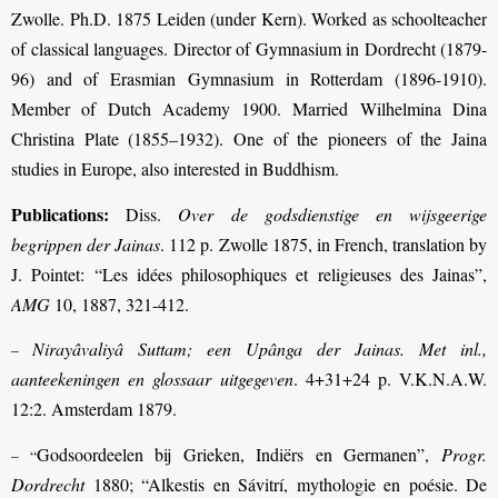
Zwolle. Ph.D. 1875 Leiden (under Kern). Worked as schoolteacher
of classical languages. Director of Gymnasium in Dordrecht (1879-
96) and of Erasmian Gymnasium in Rotterdam (1896-1910).
Member of Dutch Academy 1900. Married Wilhelmina Dina
Christina Plate (1855–1932). One of the pioneers of the Jaina
studies in Europe, also interested in Buddhism.
Publications:
Diss.
Over de godsdienstige en wijsgeerige
begrippen der Jainas
. 112 p. Zwolle 1875, in French, translation by
J. Pointet: “Les idées philosophiques et religieuses des Jainas”,
AMG
10, 1887, 321-412.
Nirayâvaliyâ Suttam; een Upânga der Jainas. Met inl.,
–
aanteekeningen en glossaar uitgegeven
. 4+31+24 p. V.K.N.A.W.
12:2. Amsterdam 1879.
Godsoordeelen bij Grieken, Indiërs en Germanen”,
Progr.
– “
Dordrecht
1880; “Alkestis en Sávitrí, mythologie en poésie. De