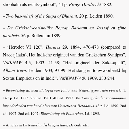
stroohalm als rechtssymbool”, 44 p.
Progr. Dordrecht
1882.
Two bas-reliefs of the Stupa of Bharhut
. 20 p. Leiden 1890.
–
De Grieksch-christelijke Roman Barlaam en Joasaf
en zijne
–
parabels
. 56 p. Rotterdam 1899.
Herodot VI 126”,
Hermes
29, 1894, 476-478 (compared to
– “
Naccajātaka); Het Indische origineel van den Griekschen Syntipas”,
VMKNAW
4:5, 1903, 41-58; “Het origineel der Sukasaptati”,
Album Kern
. Leiden 1903, 97-99; Het slang-en-touwvoorbeeld bij
Sextus Empiricus en in Indië”,
VMKNAW
4:9, 1909, 230-244.
–
Bloemlezing uit acht dialogen van Plato voor Nederl. gymnasiën bewerkt
.
1.
147 p. Ld. 1885, 2nd ed. 1901, 4th ed. 1925;
Kort overzicht der voornaamste
bizonderheden van het dialect van Homerus en Herodotus
.
43 p. Ld. 1890, 2nd
ed. 1907, 2nd ed. 1907;
Bloemlezing uit Plutarchus
.
Ld. 1895.
–
Articles in
De Nederlandsche Spectator, De Gids
, etc.