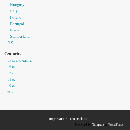
Hungary
Italy
Poland
Portugal
Russia
Switzerland
U.S.
Centuries
15 c. and earlier
16 c.
17 c.
18 c.
19 c.
20 c.
Impressum
Datenschutz
Powered by
Tempera
&
WordPress.