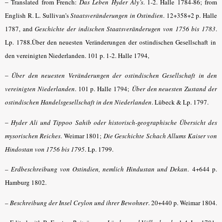
–
Translated from French:
Das Leben Hyder Aly’s
.
1-2. Halle 1784-86; from
English R. L. Sullivan’s
Staatsveränderungen in Ostindien
. 12+358+2 p. Halle
1787, and
Geschichte der indischen Staatsveränderugen von 1756 bis 1783
.
Lp. 1788.Über den neuesten Veränderungen der ostindischen Gesellschaft in
den vereinigten Niederlanden. 101 p. 1-2. Halle 1794,
–
Über den neuesten Veränderungen der ostindischen Gesellschaft in den
vereinigten Niederlanden
. 101 p. Halle 1794;
Über den neuesten Zustand der
ostindischen Handelsgesellschaft in den Niederlanden
.
Lübeck & Lp. 1797
.
–
Hyder Ali und Tippoo Sahib oder historisch-geographische Übersicht des
mysorischen Reiches
.
Weimar 1801;
Die Geschichte Schach Allums Kaiser von
Hindostan von 1756 bis 1795
.
Lp. 1799.
–
Erdbeschreibung von Ostindien, nemlich Hindustan und Dekan
.
4+644 p.
Hamburg 1802.
–
Beschreibung der Insel Ceylon und ihrer Bewohner
. 20+440 p. Weimar 1804.