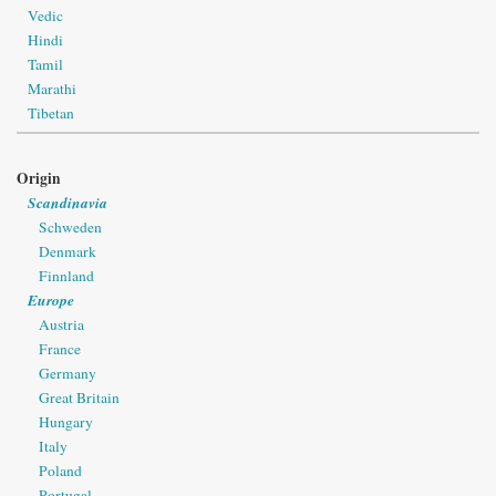
Vedic
Hindi
Tamil
Marathi
Tibetan
Origin
Scandinavia
Schweden
Denmark
Finnland
Europe
Austria
France
Germany
Great Britain
Hungary
Italy
Poland
Portugal