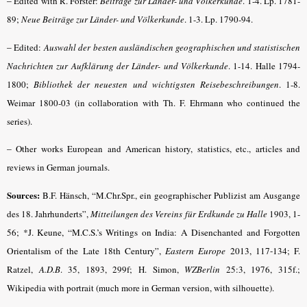
–
Edited with R. Forster:
Beiträge zur Länder- und Völkerkunde
.
1-4. Lp. 1781-
89;
Neue Beiträge zur Länder- und Völkerkunde
.
1-3. Lp. 1790-94.
–
Edited:
Auswahl der besten ausländischen geographischen und statistischen
Nachrichten zur Aufklärung der Länder- und Völkerkunde
.
1-14. Halle 1794-
1800;
Bibliothek der neuesten und wichtigsten Reisebeschreibungen
.
1-8.
Weimar 1800-03 (in collaboration with Th. F. Ehrmann who continued the
series).
–
Other works European and American history, statistics, etc., articles and
reviews in German journals.
Sources:
B.F. Hänsch, “M.Chr.Spr., ein geographischer Publizist am Ausgange
des 18. Jahrhunderts”,
Mitteilungen des Vereins für Erdkunde zu Halle
1903, 1-
56;
*J. Keune, “M.C.S.’s Writings on India: A Disenchanted and Forgotten
Orientalism of the Late 18th Century”,
Eastern Europe
2013, 117-134
; F.
Ratzel,
A.D.B
.
35, 1893, 299f; H. Simon,
WZBerlin
25:3, 1976, 315f.;
Wikipedia with portrait (much more in German version, with silhouette).