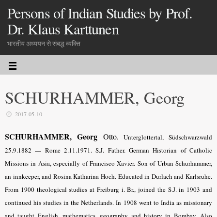
Persons of Indian Studies by Prof.
Dr. Klaus Karttunen
भारतीय अध्ययन से संबद्ध व्यक्ति
SCHURHAMMER, Georg
2017-05-10
SCHURHAMMER, Georg
Otto.
Unterglottertal, Südschwarzwald
25.9.1882 — Rome 2.11.1971. S.J. Father. German Historian of Catholic
Missions in Asia, especially of Francisco Xavier. Son of Urban Schurhammer,
an innkeeper, and Rosina Katharina Hoch. Educated in Durlach and Karlsruhe.
From 1900 theological studies at Freiburg i. Br., joined the S.J. in 1903 and
continued his studies in the Netherlands. In 1908 went to India as missionary
and taught English, mathematics, geography and history in Bombay. Also