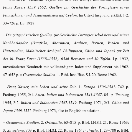
Franz Xavers 1539–1552. Quellen zur Geschichte der Portugiesen sowie
Franziskaner- und Jesuitenmission auf Ceylon
.
Im Urtext hrsg. und erklärt. 1-2.
33+726 p. Lp. 1928.
–
Die zeitgenössischen Quellen zur Geschichte Portugiesisch-Asiens und seiner
Nachbarländer (Ostafrika, Abessinien, Arabien, Persien, Vorder- und
Hinterindien, Malaiischer Archipel, Philippinen, China und Japan) zur Zeit
des hl. Franz Xaver (1538–1552). 6546 Regesten und 30 Tafeln
.
Lp. 1932,
unveränderter Neudruck mit vollständigem Index und Supplement bis 1962.
47+652 p. =
Gesammelte Studien
. 1. Bibl. Inst. Hist. S.I. 20. Rome 1962.
–
Franz Xavier, sein Leben und seine Zeit
.
1.
Europa 1506-1541
. 742 p.
Freiburg 1955, 2:1.
Asien: Indien und Indonesien 1541-1547
. 851 p. Freiburg
1955, 2:2.
Indien und Indonesien 1547-1549
. Freiburg 1971, 2:3.
China und
Japan 1549-1552
. Freiburg 1973, also in English translation.
–
Gesammelte Studien
. 2.
Orientalia
. 63+815 p. Bibl. I.H.S.I. 21. Rome 1963;
3.
Xaveriana
. 703 p. Bibl. I.H.S.I. 22. Rome 1964; 4.
Varia
.
1. 23+780 p. Bibl.