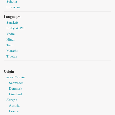
Scholar
Librarian
Languages
Sanskrit
Prakṛt & Pāli
Vedic
Hindi
Tamil
Marathi
Tibetan
Origin
Scandinavia
Schweden
Denmark
Finnland
Europe
Austria
France