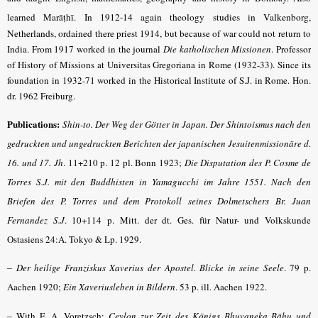
learned Marāṭhī.
In 1912-14 again theology studies in Valkenborg,
Netherlands, ordained there
priest 1914, but because of war could not return to
India. From 1917 worked in the journal
Die katholischen Missionen
.
Professor
of History of Missions at Universitas Gregoriana in Rome (1932-33). Since its
foundation in 1932-71 worked in the Historical Institute of S.J. in Rome. Hon.
dr. 1962 Freiburg.
Publications:
Shin-to. Der Weg der Götter in Japan. Der Shintoismus nach den
gedruckten und ungedruckten Berichten der japanischen Jesuitenmissionäre d.
16. und 17. Jh
.
11+210 p. 12 pl. Bonn 1923;
Die Disputation des P. Cosme de
Torres S.J. mit den Buddhisten in Yamagucchi im Jahre 1551. Nach den
Briefen des P. Torres und dem Protokoll seines Dolmetschers Br. Juan
Fernandez S.J
.
10+114 p. Mitt. der dt. Ges. für Natur- und Volkskunde
Ostasiens 24:A. Tokyo & Lp. 1929.
–
Der heilige Franziskus Xaverius der Apostel. Blicke in seine Seele
.
79 p.
Aachen 1920;
Ein Xaveriusleben in Bildern
.
53 p. ill. Aachen 1922.
–
With E. A. Voretzsch:
Ceylon zur Zeit des Königs Bhuvaneka Bāhu und