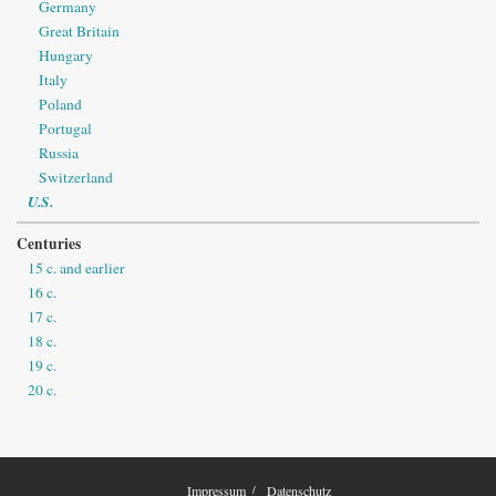
Germany
Great Britain
Hungary
Italy
Poland
Portugal
Russia
Switzerland
U.S.
Centuries
15 c. and earlier
16 c.
17 c.
18 c.
19 c.
20 c.
Impressum
Datenschutz