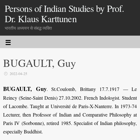
Persons of Indian Studies by Prof.
Dr. Klaus Karttunen
भारतीय अध्ययन से संबद्ध व्यक्ति
BUGAULT, Guy
2022-04-25
BUGAULT, Guy
. St.Coulomb, Brittany 17.7.1917 — Le
Reincy (Seine-Saint Denis) 27.10.2002. French Indologist. Student
of Lacombe. Taught at Université de Paris-X-Nanterre.
In 1973-74
Lecturer, then Professor
of Indian and Comparative Philosophy at
Paris IV (Sorbonne)
, retired 1985
. Specialist of Indian philosophy,
especially Buddhist.