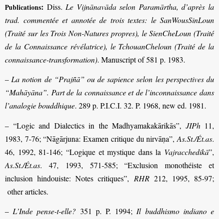
:
Diss.
Le Vijnānavāda selon Paramārtha, d’après la
Publications
trad. commentée et annotée de trois textes: le SanWousSinLoun
(Traité sur les Trois Non-Natures propres), le SienCheLoun (Traité
de la Connaissance révélatrice), le TchouanCheloun (Traité de la
connaissance-transformation)
. Manuscript of 581 p. 1983.
–
La notion de “Prajñā” ou de sapience selon les perspectives du
“Mahāyāna”. Part de la connaissance et de l’inconnaissance dans
l’analogie bouddhique
. 289 p. P.I.C.I. 32. P. 1968, new ed. 1981.
– “Logic and Dialectics in the Madhyamakakārikās”,
JIPh
11,
1983, 7-76;
“Nāgārjuna: Examen critique du nirvāṇa”,
As.St./Ét.as
.
46, 1992, 81-146; “Logique et mystique dans la
Vajracchedikā
”,
As.St./Ét.as
. 47, 1993, 571-585; “Exclusion monothéiste et
inclusion hindouiste: Notes critiques”,
RHR
212, 1995, 85-97
;
other articles.
–
L’Inde pense-t-elle?
351 p. P. 1994;
Il buddhismo indiano e