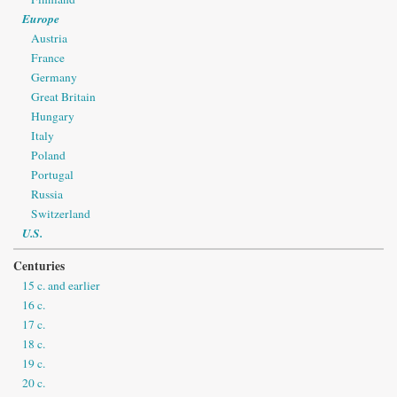
Europe
Austria
France
Germany
Great Britain
Hungary
Italy
Poland
Portugal
Russia
Switzerland
U.S.
Centuries
15 c. and earlier
16 c.
17 c.
18 c.
19 c.
20 c.