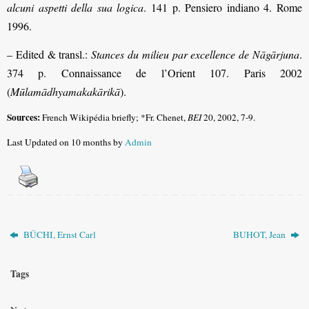
alcuni aspetti della sua logica
. 141 p. Pensiero indiano 4. Rome
1996.
– Edited & transl.:
Stances du milieu par excellence de Nāgārjuna
.
374 p. Connaissance de l’Orient 107. Paris 2002
(
Mūlamādhyamakakārikā
).
Sources:
French Wikipédia briefly; *Fr. Chenet,
BEI
20, 2002, 7-9.
Last Updated on 10 months by
Admin
BÜCHI, Ernst Carl
BUHOT, Jean
Tags