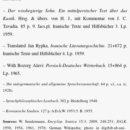
–
Der wissbegierige Sohn. Ein mittelpersischer Text über das
Kustik
. Hrsg. & übers. von H. J., mit Kommentar von J. C.
Tavadia. 85 p. 9. facs.pl. Iranische Texte und Hilfsbücher 3. Lp.
1959.
– Translated Jan Rypka,
Iranische Literaturgeschichte
. 21+672 p.
Iranische Texte und Hilfsbücher 4. Lp. 1959.
– With Bozorg Alavi:
Persisch-Deutsches Wörterbuch
. 15+864 p.
Lp. 1965.
–
Die indogermanische und allgemeine Sprachwissenschaft
. 64 p. s.l., s.a. (c.
1928).
–
Sprachphilosophisches Lesebuch
. 302 p. Heidelberg 1948.
–
Koreanische Studien
. 127 p. A.D.A.W. 1953:5. B. 1955.
Sources:
W. Sundermann,
Encyclop. Iranica
15:3, 2009, 248-251;
D.G.K
.
1950, 1954, 1961, 1976; German Wikipedia; photo in digibib.ub.uni-