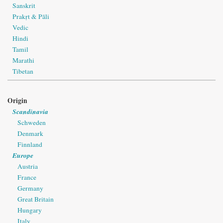
Sanskrit
Prakṛt & Pāli
Vedic
Hindi
Tamil
Marathi
Tibetan
Origin
Scandinavia
Schweden
Denmark
Finnland
Europe
Austria
France
Germany
Great Britain
Hungary
Italy