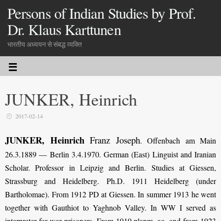
Persons of Indian Studies by Prof.
Dr. Klaus Karttunen
भारतीय अध्ययन से संबद्ध व्यक्ति
JUNKER, Heinrich
2017-02-14
JUNKER, Heinrich
Franz Joseph
.
Offenbach am Main
26.3.1889 — Berlin 3.4.1970. German (East) Linguist and Iranian
Scholar. Professor in Leipzig and Berlin. Studies at Giessen,
Strassburg and Heidelberg. Ph.D. 1911 Heidelberg (under
Bartholomae). From 1912 PD at Giessen. In summer 1913 he went
together with Gauthiot to Yaghnob Valley. In WW I served as
interpreter for war prisoners. From 1919 planm. ao. and from 1923