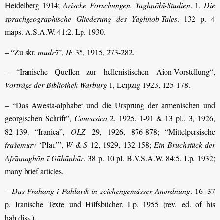
Heidelberg 1914;
Arische Forschungen. Yaghnōbī-Studien
. 1.
Die
sprachgeographische Gliederung des Yaghnōb-Tales
. 132 p. 4
maps. A.S.A.W. 41:2. Lp. 1930.
– “Zu skr.
mudrā
”,
IF
35, 1915, 273-282.
– “Iranische Quellen zur hellenistischen Aion-Vorstellung“,
Vorträge der Bibliothek Warburg
1, Leipzig 1923, 125-178.
– “Das Awesta-alphabet und die Ursprung der armenischen und
georgischen Schrift”,
Caucasica
2, 1925, 1-91 & 13 pl., 3, 1926,
82-139; “Iranica”,
OLZ
29, 1926, 876-878; “Mittelpersische
frašēmurv
‘Pfau’”,
W & S
12, 1929, 132-158;
Ein Bruchstück der
Āfrīnnaghān ī Gāhānbār
. 38 p. 10 pl. B.V.S.A.W. 84:5. Lp. 1932;
many brief articles.
–
Das Frahang i Pahlavik in zeichengemässer Anordnung
. 16+37
p. Iranische Texte und Hilfsbücher. Lp. 1955 (rev. ed. of his
hab.diss.).