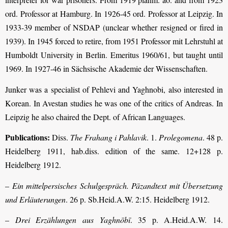
ord. Professor at Hamburg. In 1926-45 ord. Professor at Leipzig. In
1933-39 member of NSDAP (unclear whether resigned or fired in
1939). In 1945 forced to retire, from 1951 Professor mit Lehrstuhl at
Humboldt University in Berlin. Emeritus 1960/61, but taught until
1969. In 1927-46 in Sächsische Akademie der Wissenschaften.
Junker was a specialist of Pehlevi and Yaghnobi, also interested in
Korean. In Avestan studies he was one of the critics of Andreas. In
Leipzig he also chaired the Dept. of African Languages.
Publications:
Diss.
The Frahang i Pahlavik
. 1.
Prolegomena
. 48 p.
Heidelberg 1911, hab.diss. edition of the same. 12+128 p.
Heidelberg 1912.
–
Ein mittelpersisches Schulgespräch. Pāzandtext mit Übersetzung
und Erläuterungen
. 26 p.
Sb.Heid.A.W. 2:15. Heidelberg
1912.
–
Drei Erzählungen aus Yaghnōbī
. 35 p. A.Heid.A.W. 14.