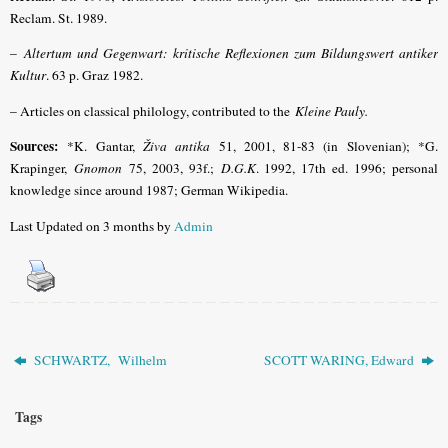
Reclam. St. 1989.
–
Altertum und Gegenwart: kritische Reflexionen zum Bildungswert antiker
Kultur
. 63 p. Graz 1982.
– Articles on classical philology, contributed to the
Kleine Pauly.
Sources:
*K. Gantar,
Živa antika
51, 2001, 81-83 (in Slovenian);
*G.
Krapinger,
Gnomon
75, 2003, 93f.;
D.G.K
. 1992, 17th ed. 1996; personal
knowledge since around 1987; German Wikipedia.
Last Updated on 3 months by
Admin
SCHWARTZ, Wilhelm
SCOTT WARING, Edward
Tags