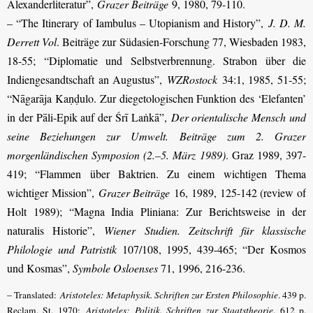
Alexanderliteratur”,
Grazer Beiträge
9, 1980, 79-110.
– “The Itinerary of Iambulus – Utopianism and History”,
J. D. M.
Derrett Vol
. Beiträge zur Südasien-Forschung 77, Wiesbaden 1983,
18-55; “Diplomatie und Selbstverbrennung. Strabon über die
Indiengesandtschaft an Augustus”,
WZRostock
34:1, 1985, 51-55;
“Nāgarāja Kaṇḍulo. Zur diegetologischen Funktion des ‘Elefanten’
in der Pāli-Epik auf der Śrī Laṅkā”,
Der orientalische Mensch und
seine Beziehungen zur Umwelt. Beiträge zum 2. Grazer
morgenländischen Symposion (2.–5. März 1989)
. Graz 1989, 397-
419; “Flammen über Baktrien. Zu einem wichtigen Thema
wichtiger Mission”,
Grazer Beiträge
16, 1989, 125-142 (review of
Holt 1989); “Magna India Pliniana: Zur Berichtsweise in der
naturalis Historie”,
Wiener Studien. Zeitschrift für klassische
Philologie und Patristik
107/108, 1995, 439-465; “Der Kosmos
und Kosmas”,
Symbole Osloenses
71, 1996, 216-236.
– Translated:
Aristoteles: Metaphysik. Schriften zur Ersten Philosophie
. 439 p.
Reclam. St. 1970;
Aristoteles: Politik. Schriften zur Staatstheorie
. 612 p.