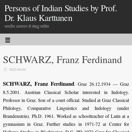
Persons of Indian Studies by Prof.
Dr. Klaus Karttunen
भारतीय अध्ययन से संबद्ध व्यक्ति
SCHWARZ, Franz Ferdinand
2023-04-04
SCHWARZ, Franz Ferdinand
. Graz 26.12.1934 — Graz
8.5.2001. Austrian Classical Scholar interested in Indology.
Professor in Graz. Son of a court official. Studied at Graz Classical
Philology, Comparative Linguistics and Indology (under
Brandenstein). Ph.D. 1961. Worked as schoolteacher of Latin at a
gymnasium in Graz. Further studies in 1971-72 at Center for
Hellenic Studies in Washington, D.C. PD 1973 Graz for Classical