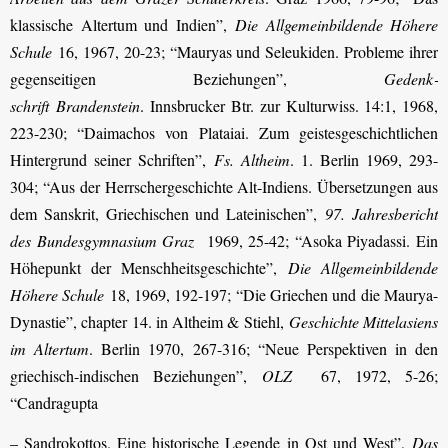
klassische Altertum und Indien”,
Die Allgemeinbildende Höhere
Schule
16, 1967, 20-23; “Mauryas und Seleukiden. Probleme ihrer
gegenseitigen Beziehungen”,
Gedenk­
schrift Brandenstein
. Innsbrucker Btr. zur Kulturwiss. 14:1, 1968,
223-230; “Daimachos von Plataiai. Zum geistesgeschichtlichen
Hintergrund seiner Schriften”,
Fs. Altheim
. 1. Berlin 1969, 293-
304; “Aus der Herrschergeschichte Alt-Indiens. Übersetzungen aus
dem Sanskrit, Griechischen und Lateinischen”,
97. Jahresbericht
des Bundesgymnasium Graz
1969, 25-42; “Asoka Piyadassi. Ein
Höhepunkt der Menschheitsgeschichte”,
Die Allgemeinbildende
Höhere Schule
18, 1969, 192-197; “Die Griechen und die Maurya-
Dynastie”, chapter 14. in Altheim & Stiehl,
Geschichte Mittelasiens
im Altertum
. Berlin 1970, 267-316; “Neue Perspektiven in den
griechisch-indischen Beziehungen”,
OLZ
67, 1972, 5-26;
“Candragupta
– Sandrokottos. Eine historische Legende in Ost und West”,
Das