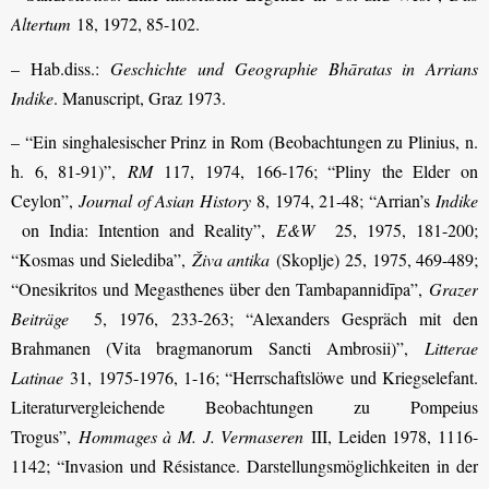
Altertum
18, 1972, 85-102.
– Hab.diss.:
Geschichte und Geographie Bhāratas in Arrians
Indike
. Manuscript, Graz 1973.
– “Ein singhalesischer Prinz in Rom (Beobachtungen zu Plinius, n.
h. 6, 81-91)”,
RM
117, 1974, 166-176; “Pliny the Elder on
Ceylon”,
Journal of Asian History
8, 1974, 21-48; “Arrian’s
Indike
on India: Intention and Reality”,
E&W
25, 1975, 181-200;
“Kosmas und Sielediba”,
Živa antika
(Skoplje) 25, 1975, 469-489;
“Onesikritos und Megasthenes über den Tambapannidīpa”,
Grazer
Beiträge
5, 1976, 233-263; “Alexanders Gespräch mit den
Brahmanen (Vita bragmanorum Sancti Ambrosii)”,
Litterae
Latinae
31, 1975-1976, 1-16; “Herrschaftslöwe und Kriegselefant.
Literaturvergleichende Beobachtungen zu Pompeius
Trogus”,
Hommages à M. J. Vermaseren
III, Leiden 1978, 1116-
1142; “Invasion und Résistance. Darstellungsmöglichkeiten in der