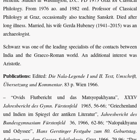
Philology. From 1976 ao. and 1982 ord. Professor of Classical
Philology at Graz, occasionally also teaching Sanskrit. Died after
long illness. Married, his wife Gerda Hubeney (1941–2015) was an
archaeologist.
Schwarz was one of the leading specialists of the contacts between
India and the Graeco-Roman world. An additional interest was
Aristotle.
Publications:
Edited:
Die Nala-Legende I und II. Text, Umschrift,
Übersetzung und Kommentar
. 83 p. Wien 1966.
– “Ovids Flutbericht und das Matsyopakhyana”,
XXXV
Jahresbericht des Gymn. Fürstenfeld
1965, 56-66; “Griechenland
und Indien im Spiegel der antiken Literatur”,
Jahresbericht des
Bundesgymnasium Fürstenfeld
36, 1966, 62-86; “Nalopakhyana
und Odyssee”,
Hans Gerstinger Festgabe zum 80. Geburtstag.
Arbeiten aus dem Grazer Schülerkreis
. Graz 1966, 79-96; “Das