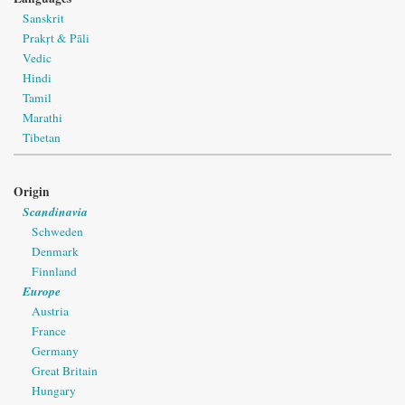
Sanskrit
Prakṛt & Pāli
Vedic
Hindi
Tamil
Marathi
Tibetan
Origin
Scandinavia
Schweden
Denmark
Finnland
Europe
Austria
France
Germany
Great Britain
Hungary