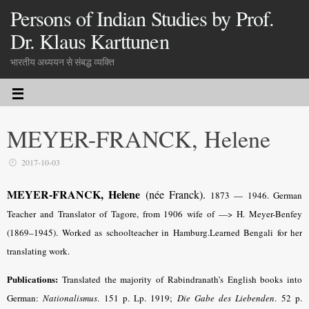
Persons of Indian Studies by Prof.
Dr. Klaus Karttunen
भारतीय अध्ययन से संबद्ध व्यक्ति
MEYER-FRANCK, Helene
2017-10-03
MEYER-FRANCK, Helene
(née Franck).
1873 — 1946. German
Teacher and Translator of Tagore, from 1906 wife of —> H. Meyer-Benfey
(1869–1945). Worked as schoolteacher in Hamburg.Learned Bengali for her
translating work.
Publications:
Translated the majority of Rabindranath’s English books into
German:
Nationalismus
. 151 p. Lp. 1919;
Die Gabe des Liebenden
. 52 p.