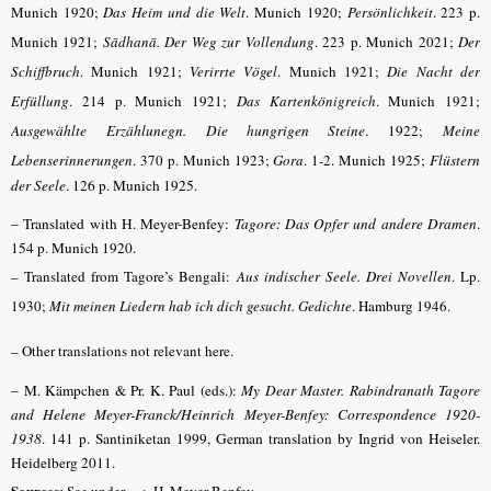
Munich 1920;
Das Heim und die Welt
. Munich 1920;
Persönlichkeit
. 223 p.
Munich 1921;
Sādhanā. Der Weg zur Vollendung
. 223 p. Munich 2021;
Der
Schiffbruch
. Munich 1921;
Verirrte Vögel
. Munich 1921;
Die Nacht der
Erfüllung
. 214 p. Munich 1921;
Das Kartenkönigreich
. Munich 1921
;
Ausgewählte Erzählunegn. Die hungrigen Steine
. 1922
;
Meine
Lebenserinnerungen
. 370 p. Munich 1923;
Gora
. 1-2. Munich 1925
;
Flüstern
der Seele
. 126 p. Munich 1925.
– Translated with H. Meyer-Benfey:
Tagore: Das Opfer und andere Dramen
.
154 p. Munich 1920.
– Translated from Tagore’s Bengali:
Aus indischer Seele. Drei Novellen
. Lp.
1930;
Mit meinen Liedern hab ich dich gesucht. Gedichte
. Hamburg 1946.
– Other translations not relevant here.
– M. Kämpchen & Pr. K. Paul (eds.):
My Dear Master. Rabindranath Tagore
and Helene Meyer-Franck/Heinrich Meyer-Benfey: Correspondence 1920-
1938
. 141 p. Santiniketan 1999, German translation by Ingrid von Heiseler.
Heidelberg 2011.
Sources: