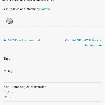
See under —> H. Meyer-Benfey.
Last Updated on 5 months by
Admin
MENDOZA, Gumersindo
MICHALSKI(-IWIEŃSKI),
Stanisław
Tags
No tags.
Additional help & information
Preface
Glossary