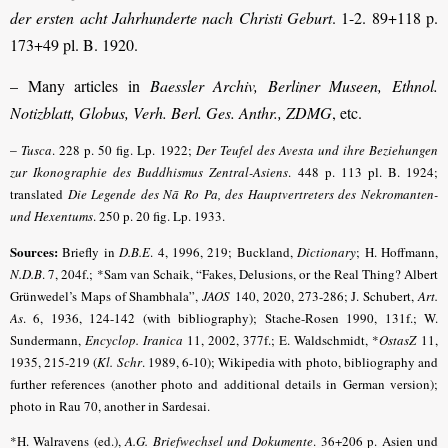
der ersten acht Jahrhunderte nach Christi Geburt
. 1-2. 89+118 p.
173+49 pl. B. 1920.
– Many articles in
Baessler Archiv, Berliner Museen, Ethnol.
Notizblatt, Globus, Verh. Berl. Ges. Anthr., ZDMG
, etc.
–
Tusca
. 228 p. 50 fig. Lp. 1922;
Der Teufel des Avesta und ihre Beziehungen
zur Ikonographie des Buddhismus Zentral-Asiens
. 448 p. 113 pl. B. 1924;
translated
Die Legende des Nā Ro Pa, des Hauptvertreters des Nekromanten-
und Hexentums
. 250 p. 20 fig. Lp. 1933.
Sources:
Briefly in
D.B.E
.
4, 1996, 219; Buckland,
Dictionary
; H. Hoffmann,
N.D.B
.
7, 204f.
; *Sam van Schaik, “Fakes, Delusions, or the Real Thing? Albert
Grünwedel’s Maps of Shambhala”,
JAOS
140, 2020, 273-286; J. Schubert,
Art.
As
.
6, 1936, 124-142 (with bibliography);
Stache-Rosen 1990, 131f.; W.
Sundermann,
Encyclop.
Iranica
11, 2002, 377f.; E. Waldschmidt, *
OstasZ
11,
1935, 215-219 (
Kl. Schr
. 1989, 6-10)
; Wikipedia with photo, bibliography and
further references (another photo and additional details in German version);
photo in Rau 70, another in Sardesai.
*H. Walravens (ed.),
A.G. Briefwechsel und Dokumente
. 36+206 p. Asien und