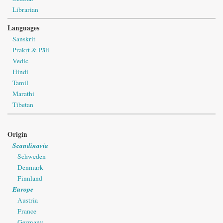
Librarian
Languages
Sanskrit
Prakṛt & Pāli
Vedic
Hindi
Tamil
Marathi
Tibetan
Origin
Scandinavia
Schweden
Denmark
Finnland
Europe
Austria
France
Germany