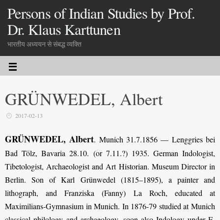
Persons of Indian Studies by Prof.
Dr. Klaus Karttunen
भारतीय अध्ययन से संबद्ध व्यक्ति
GRÜNWEDEL, Albert
2017-02-13
GRÜNWEDEL, Albert
. Munich 31.7.1856 — Lenggries bei
Bad Tölz, Bavaria 28.10. (or 7.11.?) 1935. German Indologist,
Tibetologist, Archaeologist and Art Historian. Museum Director in
Berlin. Son of Karl
Grünwedel (1815–1895), a painter and
lithograph, and Franziska (Fanny) La Roch, educated at
Maximilians-Gymnasium in Munich. In 1876-79 studied at Munich
classical philology and archaeology, soon also Indology under E.