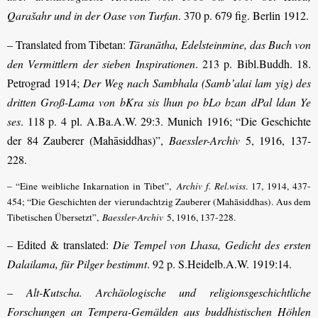
Qarašahr und in der Oase von Turfan
. 370 p. 679 fig. Berlin 1912.
– Translated from Tibetan:
Tāranātha, Edelsteinmine, das Buch von
den Vermittlern der sieben Inspirationen
. 213 p. Bibl.Buddh. 18.
Petrograd 1914;
Der Weg nach Sambhala (Samb’alai lam yig) des
dritten Groß-Lama von bKra sis lhun po bLo bzan dPal ldan Ye
ses
. 118 p. 4 pl. A.Ba.A.W. 29:3. Munich 1916; “Die Geschichte
der 84 Zauberer (Mahāsiddhas)”,
Baessler-Archiv
5, 1916, 137-
228.
– “Eine weibliche Inkarnation in Tibet”,
Archiv f. Rel.wiss
. 17, 1914, 437-
454; “Die Geschichten der vierundachtzig Zauberer (Mahāsiddhas). Aus dem
Tibetischen Übersetzt”,
Baessler-Archiv
5, 1916, 137-228.
– Edited & translated:
Die Tempel von Lhasa, Gedicht des ersten
Dalailama, für Pilger bestimmt
. 92 p. S.Heidelb.A.W. 1919:14.
–
Alt-Kutscha. Archäologische und religionsgeschichtliche
Forschungen an Tempera-Gemälden aus buddhistischen Höhlen