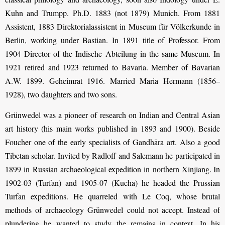
Kuhn and Trumpp. Ph.D. 1883 (not 1879) Munich. From 1881
Assistent, 1883 Direktorialassistent in Museum für Völkerkunde in
Berlin, working under Bastian. In 1891 title of Professor. From
1904 Director of the Indische Abteilung in the same Museum. In
1921 retired and 1923 returned to Bavaria. Member of Bavarian
A.W. 1899. Geheimrat 1916
. Married Maria Hermann (1856–
1928), two daughters and two sons.
Grünwedel was a pioneer of research on Indian and Central Asian
art history (his main works published in 1893 and 1900). Beside
Foucher one of the early specialists of Gandhāra art. Also a good
Tibetan scholar.
Invited by Radloff and Salemann he participated in
1899 in Russian archaeological expedition in northern Xinjiang.
In
1902-03 (Turfan) and 1905-07 (Kucha) he headed the Prussian
Turfan expeditions. He quarreled with Le Coq, whose brutal
methods of archaeology Grünwedel could not accept. Instead of
plundering he wanted to study the remains in context. In his