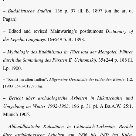
–
Buddhistische Studien
. 136 p. 97 ill. B. 1897 (on the art of
Pagan).
– Edited and revised Mainwaring’s posthumous
Dictionary of
the
Lepcha Language
. 16+549 p. B. 1898.
–
Mythologie des Buddhismus in Tibet und der Mongolei. Führer
durch die Sammlung des Fürsten E. Uchtomskij
. 35+244 p. 188 ill.
Lp. 1900.
– “Kunst im alten Indien”,
Allgemeine Geschichte der bildenden Künste
. 1:2.
[1903], 543-612, 93 fig.
–
Bericht über archäologische Arbeiten in Idikutschahri und
Umgebung im Winter 1902-1903
. 196 p. 31 pl. A.Ba.A.W. 25:1.
Munich 1905.
–
Altbuddhistische Kultstätten in Chinesisch-Turkestan
. Bericht
über archäologische Arbeiten von 1906 bis 1907 bei Kuča,