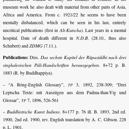
museum work he also dealt with material from other parts of Asia,
Africa and America. From c. 1921/22 he seems to have been
mentally disbalanced, which can be seen in his last, entirely
uncritical publications (first in
Alt-Kutscha
). Last years in a mental
hospital. Date of death different in
N.D.B
. (28.10., thus also
Schubert) and
ZDMG
(7.11.).
Publications:
Diss.
Das sechste Kapitel der Rūpasiddhi nach drei
singhalesischen Pāli-Handschriften herausgegeben
. 8+72 p. B.
1883 (R. by Buddhappiya).
– “A Róng-English Glossary”,
3, 1892, 238-309; “Drei
TP
Leptscha Texte: mit Auszügen aus dem Padma-than-Yig und
Glossar”,
7, 1896, 526-561
TP
–
Buddhistische Kunst Indiens
. 8+177 p. 76 ill. B. 1893, 2nd ed.
1900,
2nd ed. 1900, rev. English translation by A. C. Gibson.
228
p. L. 1901.