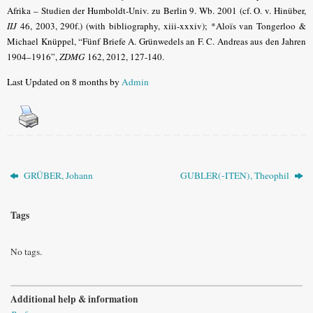
Afrika – Studien der Humboldt-Univ. zu Berlin 9. Wb. 2001 (cf. O. v. Hinüber,
IIJ
46, 2003, 290f.) (with bibliography, xiii-xxxiv); *Aloïs van Tongerloo &
Michael Knüppel, “Fünf Briefe A. Grünwedels an F. C. Andreas aus den Jahren
1904–1916”,
ZDMG
162, 2012, 127-140.
Last Updated on 8 months by
Admin
GRÜBER, Johann
GUBLER(-ITEN), Theophil
Tags
No tags.
Additional help & information