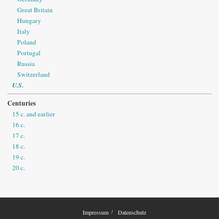
Great Britain
Hungary
Italy
Poland
Portugal
Russia
Switzerland
U.S.
Centuries
15 c. and earlier
16 c.
17 c.
18 c.
19 c.
20 c.
Impressum
Datenschutz