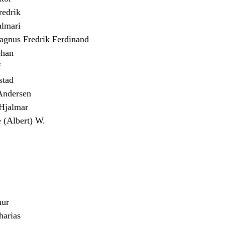
edrik
almari
us Fredrik Ferdinand
han
f
stad
Andersen
jalmar
(Albert) W.
ur
arias