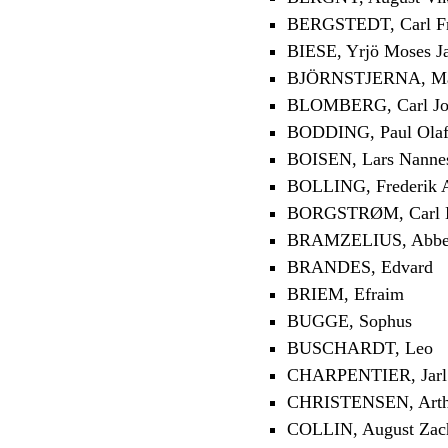
BERGSTEDT, Carl Fr
BIESE, Yrjö Moses J
BJÖRNSTJERNA, Magn
BLOMBERG, Carl Jo
BODDING, Paul Ola
BOISEN, Lars Nanne
BOLLING, Frederik 
BORGSTRØM, Carl H
BRAMZELIUS, Abbe 
BRANDES, Edvard
BRIEM, Efraim
BUGGE, Sophus
BUSCHARDT, Leo
CHARPENTIER, Jarl
CHRISTENSEN, Arth
COLLIN, August Zach