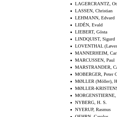
LAGERCRANTZ, Ot
LASSEN, Christian
LEHMANN, Edvard
LIDÉN, Evald
LIEBERT, Gösta
LINDQUIST, Sigurd
LOVENTHAL (Løventh
MANNERHEIM, Carl
MARCUSSEN, Paul
MARSTRANDER, Carl
MOBERGER, Peter O
MØLLER (Möller), 
MØLLER-KRISTENSE
MORGENSTIERNE, 
NYBERG, H. S.
NYERUP, Rasmus
OEHRN, Carolus