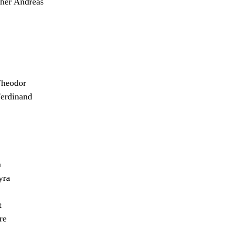
er Andreas
heodor
erdinand
n
yra
t
re