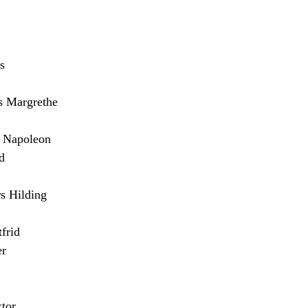
s
Margrethe
Napoleon
d
 Hilding
frid
er
tor