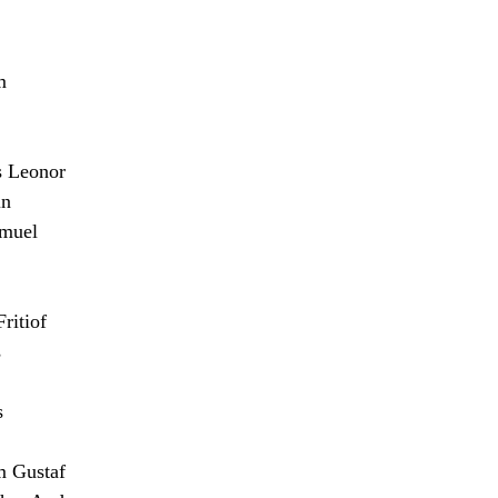
m
 Leonor
n
muel
itiof
s
s
m Gustaf