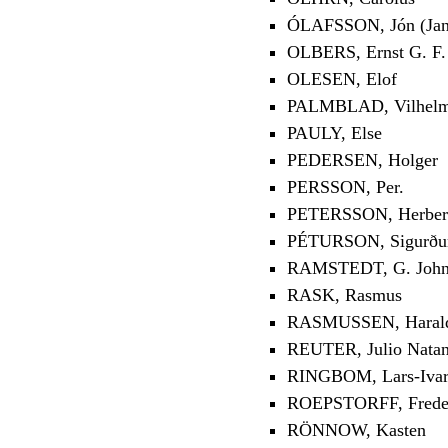
ÓLAFSSON, Jón (Jan
OLBERS, Ernst G. F.
OLESEN, Elof
PALMBLAD, Vilhelm 
PAULY, Else
PEDERSEN, Holger
PERSSON, Per.
PETERSSON, Herber
PÉTURSON, Sigurður 
RAMSTEDT, G. Joh
RASK, Rasmus
RASMUSSEN, Haral
REUTER, Julio Natan
RINGBOM, Lars-Iva
ROEPSTORFF, Freder
RÖNNOW, Kasten