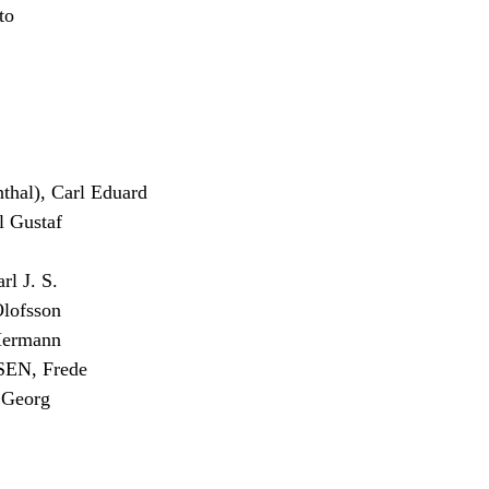
to
al), Carl Eduard
 Gustaf
 J. S.
lofsson
Hermann
N, Frede
Georg