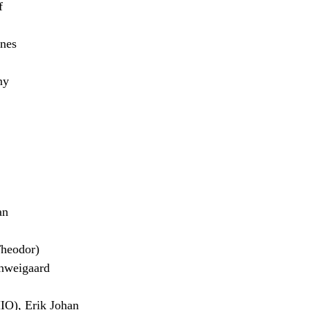
f
nes
ny
an
heodor)
hweigaard
), Erik Johan