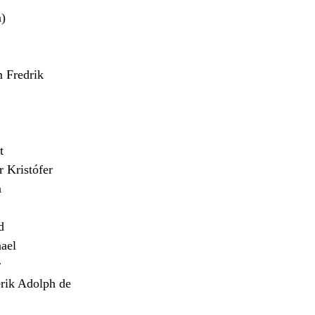
)
Fredrik
t
Kristófer
n
d
ael
r
ik Adolph de