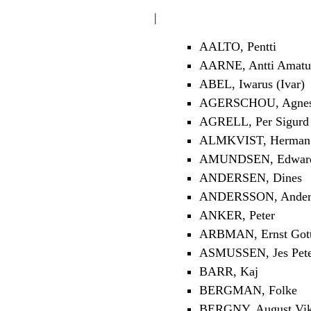
|
AALTO, Pentti
AARNE, Antti Amatu
ABEL, Iwarus (Ivar)
AGERSCHOU, Agnes 
AGRELL, Per Sigurd
ALMKVIST, Herman 
AMUNDSEN, Edwar
ANDERSEN, Dines
ANDERSSON, Anders
ANKER, Peter
ARBMAN, Ernst Gott
ASMUSSEN, Jes Pet
BARR, Kaj
BERGMAN, Folke
BERGNY, August Vik