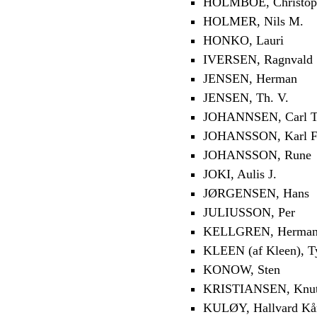
HOLMBOE, Christoph
HOLMER, Nils M.
HONKO, Lauri
IVERSEN, Ragnvald
JENSEN, Herman
JENSEN, Th. V.
JOHANNSEN, Carl T
JOHANSSON, Karl F
JOHANSSON, Rune
JOKI, Aulis J.
JØRGENSEN, Hans
JULIUSSON, Per
KELLGREN, Herma
KLEEN (af Kleen), T
KONOW, Sten
KRISTIANSEN, Knu
KULØY, Hallvard Kå