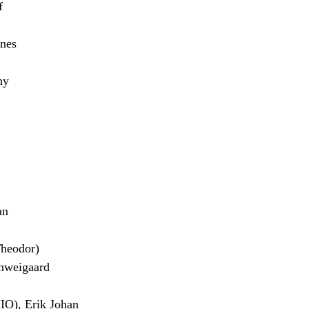
f
nes
ny
an
heodor)
hweigaard
), Erik Johan