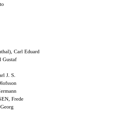
to
al), Carl Eduard
 Gustaf
 J. S.
lofsson
Hermann
N, Frede
Georg