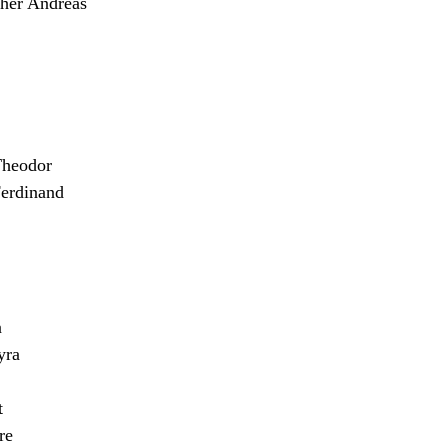
er Andreas
heodor
erdinand
n
yra
t
re