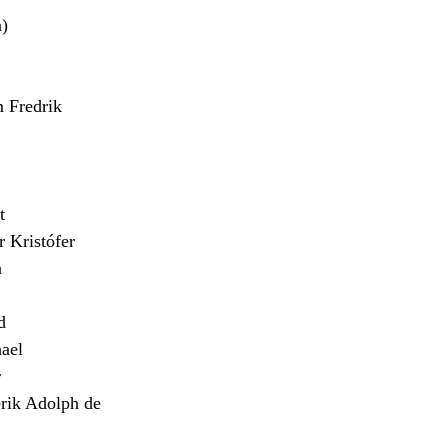
)
Fredrik
t
Kristófer
n
d
ael
r
ik Adolph de