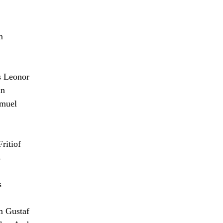
m
 Leonor
n
muel
itiof
s
s
m Gustaf