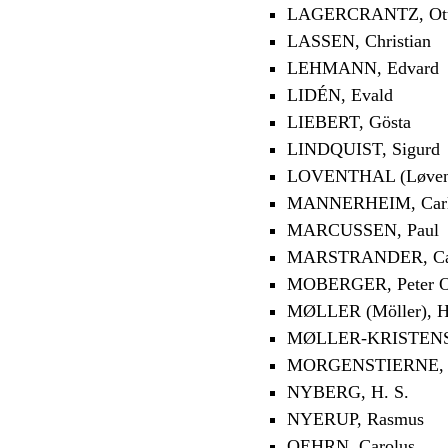
LAGERCRANTZ, Ot
LASSEN, Christian
LEHMANN, Edvard
LIDÉN, Evald
LIEBERT, Gösta
LINDQUIST, Sigurd
LOVENTHAL (Løventh
MANNERHEIM, Carl
MARCUSSEN, Paul
MARSTRANDER, Carl
MOBERGER, Peter O
MØLLER (Möller), 
MØLLER-KRISTENSE
MORGENSTIERNE, 
NYBERG, H. S.
NYERUP, Rasmus
OEHRN, Carolus