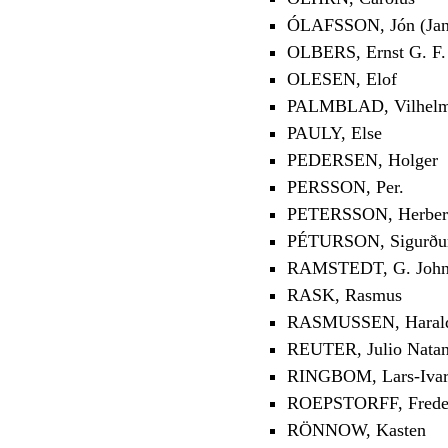
ÓLAFSSON, Jón (Jan
OLBERS, Ernst G. F.
OLESEN, Elof
PALMBLAD, Vilhelm 
PAULY, Else
PEDERSEN, Holger
PERSSON, Per.
PETERSSON, Herber
PÉTURSON, Sigurður 
RAMSTEDT, G. Joh
RASK, Rasmus
RASMUSSEN, Haral
REUTER, Julio Natan
RINGBOM, Lars-Iva
ROEPSTORFF, Freder
RÖNNOW, Kasten