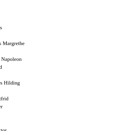
s
Margrethe
Napoleon
d
 Hilding
frid
er
tor