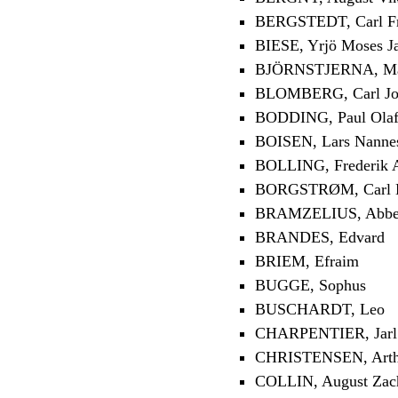
BERGSTEDT, Carl Fr
BIESE, Yrjö Moses J
BJÖRNSTJERNA, Magn
BLOMBERG, Carl Jo
BODDING, Paul Ola
BOISEN, Lars Nanne
BOLLING, Frederik 
BORGSTRØM, Carl H
BRAMZELIUS, Abbe 
BRANDES, Edvard
BRIEM, Efraim
BUGGE, Sophus
BUSCHARDT, Leo
CHARPENTIER, Jarl
CHRISTENSEN, Arth
COLLIN, August Zach