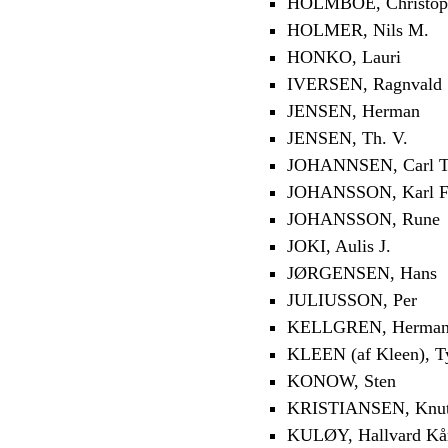
HOLMBOE, Christoph
HOLMER, Nils M.
HONKO, Lauri
IVERSEN, Ragnvald
JENSEN, Herman
JENSEN, Th. V.
JOHANNSEN, Carl T
JOHANSSON, Karl F
JOHANSSON, Rune
JOKI, Aulis J.
JØRGENSEN, Hans
JULIUSSON, Per
KELLGREN, Herma
KLEEN (af Kleen), T
KONOW, Sten
KRISTIANSEN, Knu
KULØY, Hallvard Kå