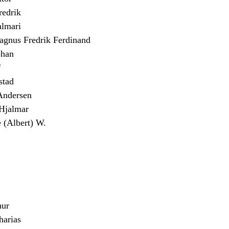
edrik
almari
us Fredrik Ferdinand
han
f
stad
Andersen
jalmar
(Albert) W.
ur
arias