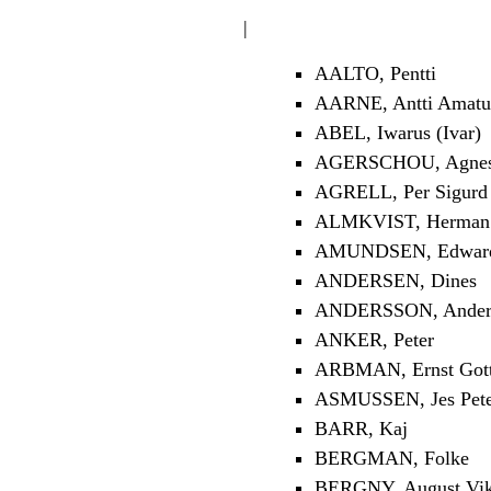
|
AALTO, Pentti
AARNE, Antti Amatu
ABEL, Iwarus (Ivar)
AGERSCHOU, Agnes 
AGRELL, Per Sigurd
ALMKVIST, Herman 
AMUNDSEN, Edwar
ANDERSEN, Dines
ANDERSSON, Anders
ANKER, Peter
ARBMAN, Ernst Gott
ASMUSSEN, Jes Pet
BARR, Kaj
BERGMAN, Folke
BERGNY, August Vik