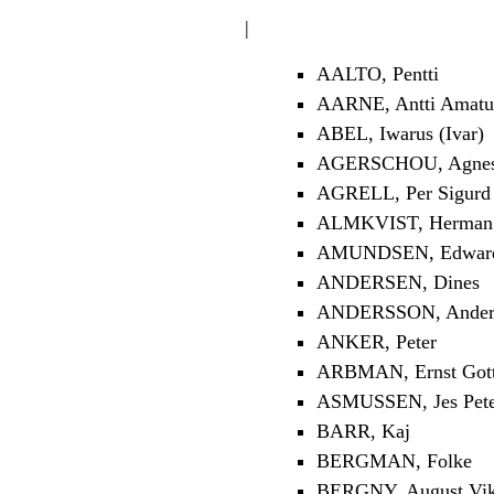
|
AALTO, Pentti
AARNE, Antti Amatu
ABEL, Iwarus (Ivar)
AGERSCHOU, Agnes 
AGRELL, Per Sigurd
ALMKVIST, Herman 
AMUNDSEN, Edwar
ANDERSEN, Dines
ANDERSSON, Anders
ANKER, Peter
ARBMAN, Ernst Gott
ASMUSSEN, Jes Pet
BARR, Kaj
BERGMAN, Folke
BERGNY, August Vik