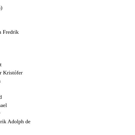
)
Fredrik
t
Kristófer
n
d
ael
r
ik Adolph de