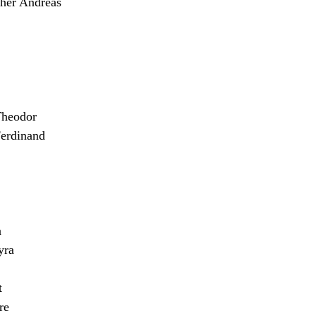
er Andreas
heodor
erdinand
n
yra
t
re