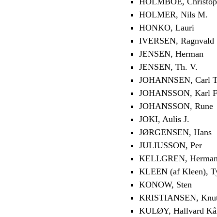
HOLMBOE, Christoph
HOLMER, Nils M.
HONKO, Lauri
IVERSEN, Ragnvald
JENSEN, Herman
JENSEN, Th. V.
JOHANNSEN, Carl T
JOHANSSON, Karl F
JOHANSSON, Rune
JOKI, Aulis J.
JØRGENSEN, Hans
JULIUSSON, Per
KELLGREN, Herma
KLEEN (af Kleen), T
KONOW, Sten
KRISTIANSEN, Knu
KULØY, Hallvard Kå