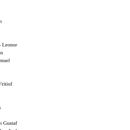
m
 Leonor
n
muel
itiof
s
s
m Gustaf