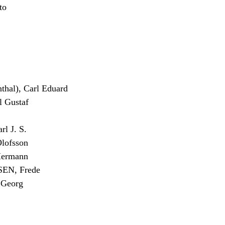
to
al), Carl Eduard
 Gustaf
 J. S.
lofsson
Hermann
N, Frede
Georg