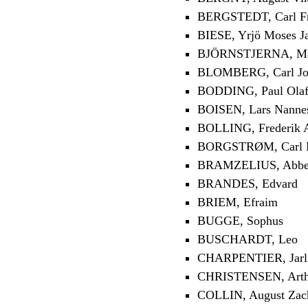
BERGSTEDT, Carl Fr
BIESE, Yrjö Moses J
BJÖRNSTJERNA, Magn
BLOMBERG, Carl Jo
BODDING, Paul Ola
BOISEN, Lars Nanne
BOLLING, Frederik 
BORGSTRØM, Carl H
BRAMZELIUS, Abbe 
BRANDES, Edvard
BRIEM, Efraim
BUGGE, Sophus
BUSCHARDT, Leo
CHARPENTIER, Jarl
CHRISTENSEN, Arth
COLLIN, August Zach