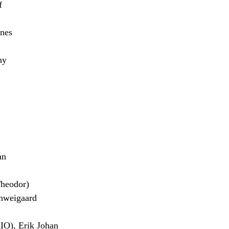
f
nes
ny
an
heodor)
hweigaard
), Erik Johan