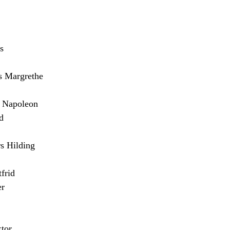
s
Margrethe
Napoleon
d
 Hilding
frid
er
tor