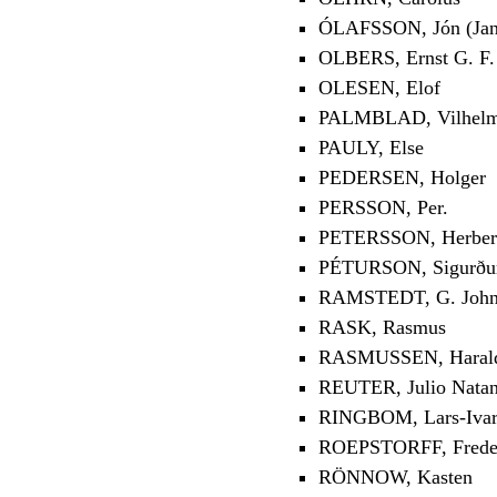
ÓLAFSSON, Jón (Jan
OLBERS, Ernst G. F.
OLESEN, Elof
PALMBLAD, Vilhelm 
PAULY, Else
PEDERSEN, Holger
PERSSON, Per.
PETERSSON, Herber
PÉTURSON, Sigurður 
RAMSTEDT, G. Joh
RASK, Rasmus
RASMUSSEN, Haral
REUTER, Julio Natan
RINGBOM, Lars-Iva
ROEPSTORFF, Freder
RÖNNOW, Kasten