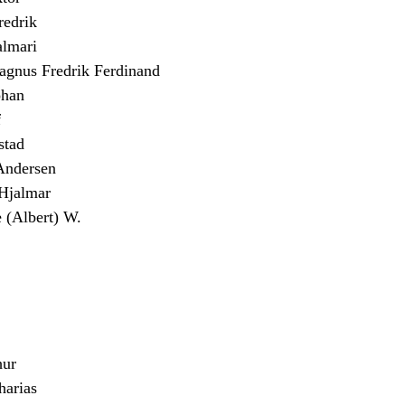
edrik
almari
us Fredrik Ferdinand
han
f
stad
Andersen
jalmar
(Albert) W.
ur
arias