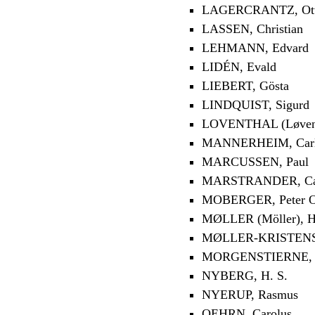
LAGERCRANTZ, Ot
LASSEN, Christian
LEHMANN, Edvard
LIDÉN, Evald
LIEBERT, Gösta
LINDQUIST, Sigurd
LOVENTHAL (Løventh
MANNERHEIM, Carl
MARCUSSEN, Paul
MARSTRANDER, Carl
MOBERGER, Peter O
MØLLER (Möller), 
MØLLER-KRISTENSE
MORGENSTIERNE, 
NYBERG, H. S.
NYERUP, Rasmus
OEHRN, Carolus