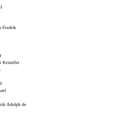
)
Fredrik
t
Kristófer
n
d
ael
r
ik Adolph de