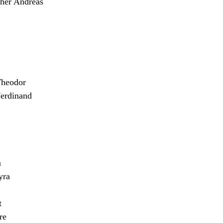
er Andreas
heodor
erdinand
n
yra
t
re