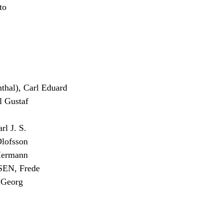
to
al), Carl Eduard
 Gustaf
 J. S.
lofsson
Hermann
N, Frede
Georg