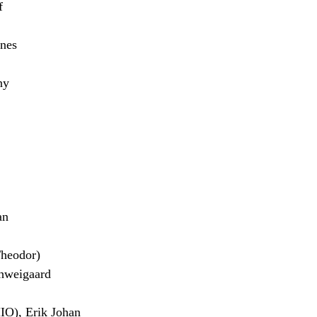
f
nes
ny
an
heodor)
hweigaard
), Erik Johan