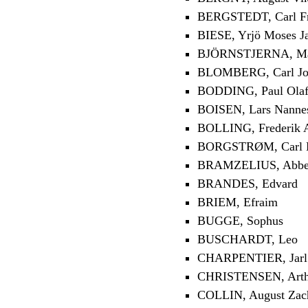
BERGSTEDT, Carl Fr
BIESE, Yrjö Moses J
BJÖRNSTJERNA, Magn
BLOMBERG, Carl Jo
BODDING, Paul Ola
BOISEN, Lars Nanne
BOLLING, Frederik 
BORGSTRØM, Carl H
BRAMZELIUS, Abbe 
BRANDES, Edvard
BRIEM, Efraim
BUGGE, Sophus
BUSCHARDT, Leo
CHARPENTIER, Jarl
CHRISTENSEN, Arth
COLLIN, August Zach