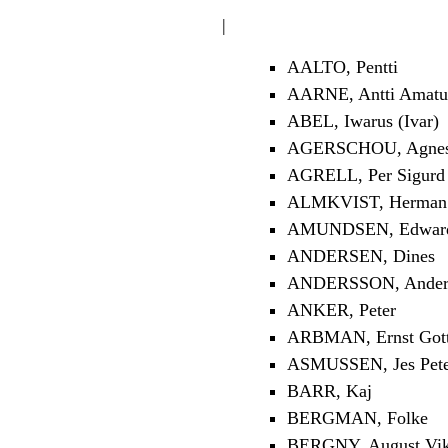
|
AALTO, Pentti
AARNE, Antti Amatu
ABEL, Iwarus (Ivar)
AGERSCHOU, Agnes 
AGRELL, Per Sigurd
ALMKVIST, Herman 
AMUNDSEN, Edwar
ANDERSEN, Dines
ANDERSSON, Anders
ANKER, Peter
ARBMAN, Ernst Gott
ASMUSSEN, Jes Pet
BARR, Kaj
BERGMAN, Folke
BERGNY, August Vik