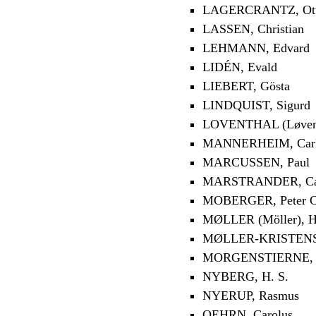
LAGERCRANTZ, Ot
LASSEN, Christian
LEHMANN, Edvard
LIDÉN, Evald
LIEBERT, Gösta
LINDQUIST, Sigurd
LOVENTHAL (Løventh
MANNERHEIM, Carl
MARCUSSEN, Paul
MARSTRANDER, Carl
MOBERGER, Peter O
MØLLER (Möller), 
MØLLER-KRISTENSE
MORGENSTIERNE, 
NYBERG, H. S.
NYERUP, Rasmus
OEHRN, Carolus