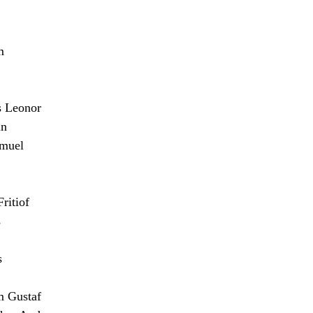
m
 Leonor
n
muel
itiof
s
s
m Gustaf