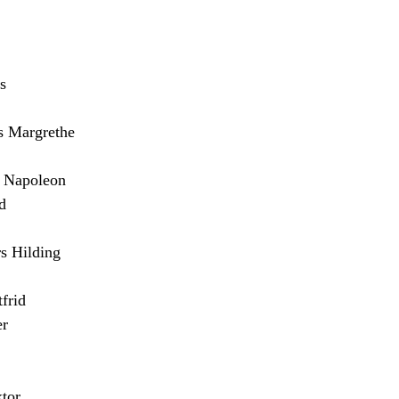
s
Margrethe
Napoleon
d
 Hilding
frid
er
tor