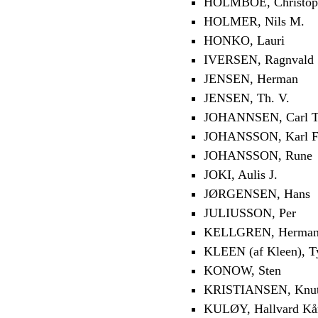
HOLMBOE, Christoph
HOLMER, Nils M.
HONKO, Lauri
IVERSEN, Ragnvald
JENSEN, Herman
JENSEN, Th. V.
JOHANNSEN, Carl T
JOHANSSON, Karl F
JOHANSSON, Rune
JOKI, Aulis J.
JØRGENSEN, Hans
JULIUSSON, Per
KELLGREN, Herma
KLEEN (af Kleen), T
KONOW, Sten
KRISTIANSEN, Knu
KULØY, Hallvard Kå