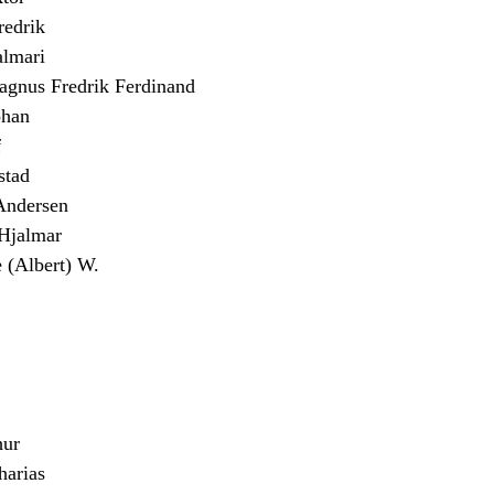
edrik
almari
us Fredrik Ferdinand
han
f
stad
Andersen
jalmar
(Albert) W.
ur
arias