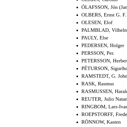
ÓLAFSSON, Jón (Jan
OLBERS, Ernst G. F.
OLESEN, Elof
PALMBLAD, Vilhelm 
PAULY, Else
PEDERSEN, Holger
PERSSON, Per.
PETERSSON, Herber
PÉTURSON, Sigurður 
RAMSTEDT, G. Joh
RASK, Rasmus
RASMUSSEN, Haral
REUTER, Julio Natan
RINGBOM, Lars-Iva
ROEPSTORFF, Freder
RÖNNOW, Kasten