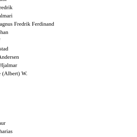
edrik
almari
us Fredrik Ferdinand
han
f
stad
Andersen
jalmar
(Albert) W.
ur
arias