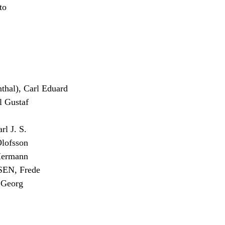
to
al), Carl Eduard
 Gustaf
 J. S.
lofsson
Hermann
N, Frede
Georg