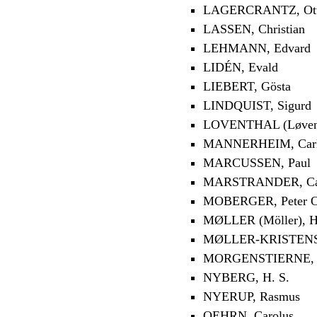
LAGERCRANTZ, Ot
LASSEN, Christian
LEHMANN, Edvard
LIDÉN, Evald
LIEBERT, Gösta
LINDQUIST, Sigurd
LOVENTHAL (Løventh
MANNERHEIM, Carl
MARCUSSEN, Paul
MARSTRANDER, Carl
MOBERGER, Peter O
MØLLER (Möller), 
MØLLER-KRISTENSE
MORGENSTIERNE, 
NYBERG, H. S.
NYERUP, Rasmus
OEHRN, Carolus