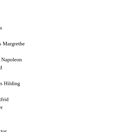
s
Margrethe
Napoleon
d
 Hilding
frid
er
tor