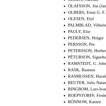
ÓLAFSSON, Jón (Jan
OLBERS, Ernst G. F.
OLESEN, Elof
PALMBLAD, Vilhelm 
PAULY, Else
PEDERSEN, Holger
PERSSON, Per.
PETERSSON, Herber
PÉTURSON, Sigurður 
RAMSTEDT, G. Joh
RASK, Rasmus
RASMUSSEN, Haral
REUTER, Julio Natan
RINGBOM, Lars-Iva
ROEPSTORFF, Freder
RÖNNOW, Kasten