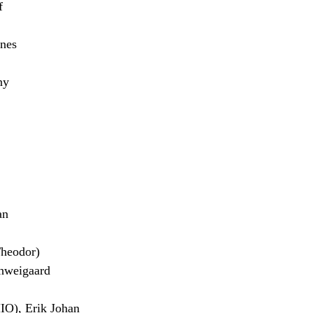
f
nes
ny
an
heodor)
hweigaard
), Erik Johan