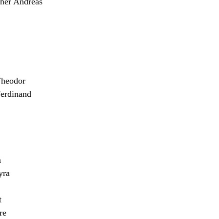
er Andreas
heodor
erdinand
n
yra
t
re