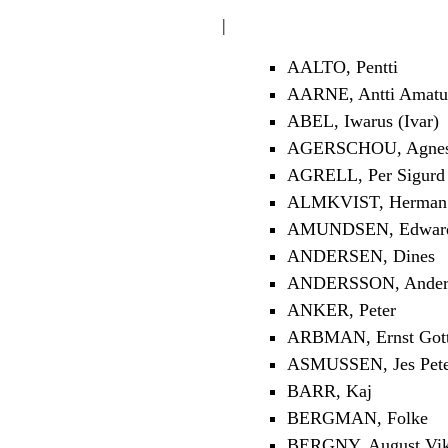
|
AALTO, Pentti
AARNE, Antti Amatu
ABEL, Iwarus (Ivar)
AGERSCHOU, Agnes 
AGRELL, Per Sigurd
ALMKVIST, Herman 
AMUNDSEN, Edwar
ANDERSEN, Dines
ANDERSSON, Anders
ANKER, Peter
ARBMAN, Ernst Gott
ASMUSSEN, Jes Pet
BARR, Kaj
BERGMAN, Folke
BERGNY, August Vik