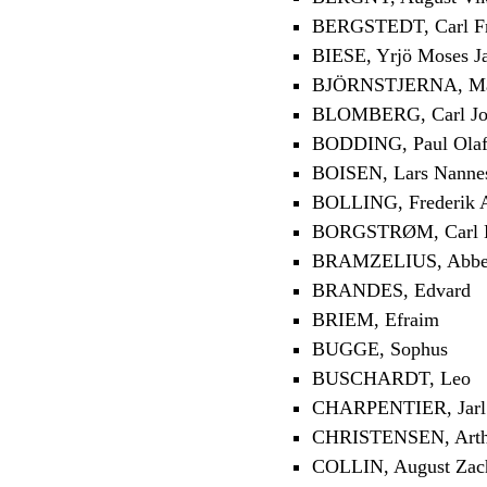
BERGSTEDT, Carl Fr
BIESE, Yrjö Moses J
BJÖRNSTJERNA, Magn
BLOMBERG, Carl Jo
BODDING, Paul Ola
BOISEN, Lars Nanne
BOLLING, Frederik 
BORGSTRØM, Carl H
BRAMZELIUS, Abbe 
BRANDES, Edvard
BRIEM, Efraim
BUGGE, Sophus
BUSCHARDT, Leo
CHARPENTIER, Jarl
CHRISTENSEN, Arth
COLLIN, August Zach