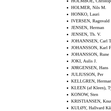
HOLMBOE, Christoph
HOLMER, Nils M.
HONKO, Lauri
IVERSEN, Ragnvald
JENSEN, Herman
JENSEN, Th. V.
JOHANNSEN, Carl T
JOHANSSON, Karl F
JOHANSSON, Rune
JOKI, Aulis J.
JØRGENSEN, Hans
JULIUSSON, Per
KELLGREN, Herma
KLEEN (af Kleen), T
KONOW, Sten
KRISTIANSEN, Knu
KULØY, Hallvard Kå