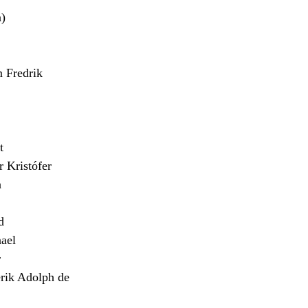
)
Fredrik
t
Kristófer
n
d
ael
r
ik Adolph de