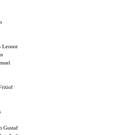
m
 Leonor
n
muel
itiof
s
s
m Gustaf