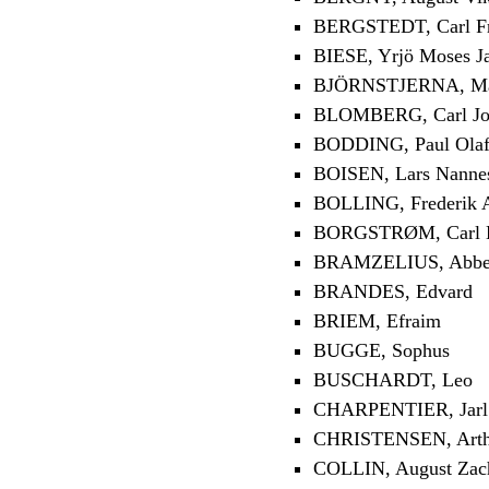
BERGSTEDT, Carl Fr
BIESE, Yrjö Moses J
BJÖRNSTJERNA, Magn
BLOMBERG, Carl Jo
BODDING, Paul Ola
BOISEN, Lars Nanne
BOLLING, Frederik 
BORGSTRØM, Carl H
BRAMZELIUS, Abbe 
BRANDES, Edvard
BRIEM, Efraim
BUGGE, Sophus
BUSCHARDT, Leo
CHARPENTIER, Jarl
CHRISTENSEN, Arth
COLLIN, August Zach