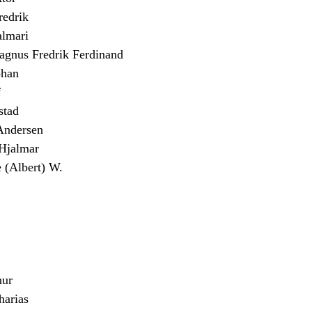
edrik
almari
us Fredrik Ferdinand
han
f
stad
Andersen
jalmar
(Albert) W.
ur
arias