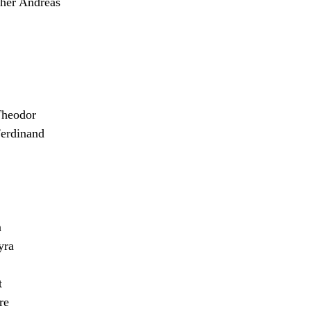
er Andreas
heodor
erdinand
n
yra
t
re