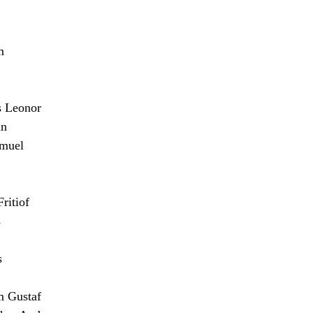
m
 Leonor
n
muel
itiof
s
s
m Gustaf