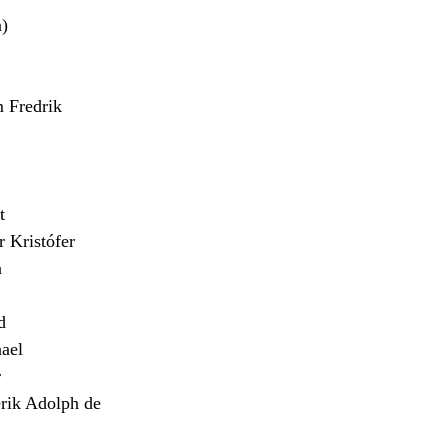
)
Fredrik
t
Kristófer
n
d
ael
r
ik Adolph de