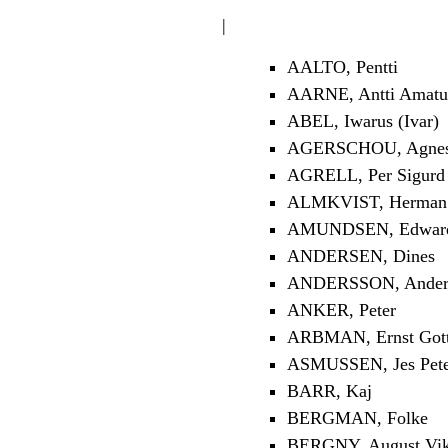
|
AALTO, Pentti
AARNE, Antti Amatu
ABEL, Iwarus (Ivar)
AGERSCHOU, Agnes 
AGRELL, Per Sigurd
ALMKVIST, Herman 
AMUNDSEN, Edwar
ANDERSEN, Dines
ANDERSSON, Anders
ANKER, Peter
ARBMAN, Ernst Gott
ASMUSSEN, Jes Pet
BARR, Kaj
BERGMAN, Folke
BERGNY, August Vik