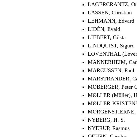
LAGERCRANTZ, Ot
LASSEN, Christian
LEHMANN, Edvard
LIDÉN, Evald
LIEBERT, Gösta
LINDQUIST, Sigurd
LOVENTHAL (Løventh
MANNERHEIM, Carl
MARCUSSEN, Paul
MARSTRANDER, Carl
MOBERGER, Peter O
MØLLER (Möller), 
MØLLER-KRISTENSE
MORGENSTIERNE, 
NYBERG, H. S.
NYERUP, Rasmus
OEHRN, Carolus