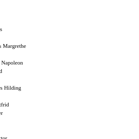
s
Margrethe
Napoleon
d
 Hilding
frid
er
tor