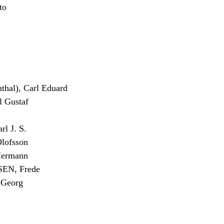
to
al), Carl Eduard
 Gustaf
 J. S.
lofsson
Hermann
N, Frede
Georg