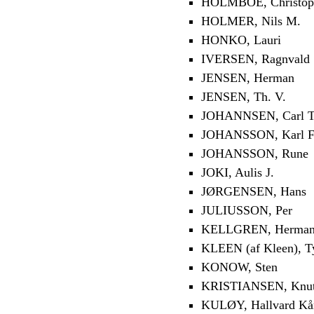
HOLMBOE, Christoph
HOLMER, Nils M.
HONKO, Lauri
IVERSEN, Ragnvald
JENSEN, Herman
JENSEN, Th. V.
JOHANNSEN, Carl T
JOHANSSON, Karl F
JOHANSSON, Rune
JOKI, Aulis J.
JØRGENSEN, Hans
JULIUSSON, Per
KELLGREN, Herma
KLEEN (af Kleen), T
KONOW, Sten
KRISTIANSEN, Knu
KULØY, Hallvard Kå