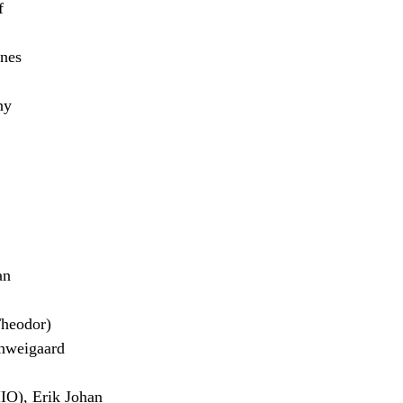
f
nes
ny
an
heodor)
hweigaard
), Erik Johan