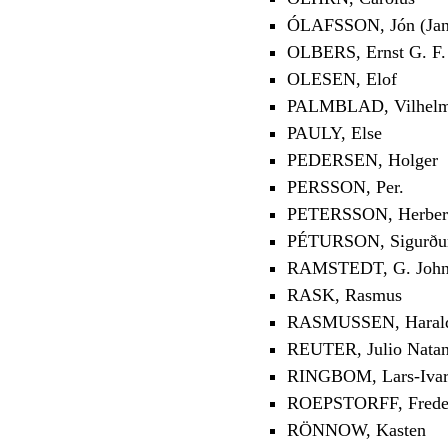
ÓLAFSSON, Jón (Jan
OLBERS, Ernst G. F.
OLESEN, Elof
PALMBLAD, Vilhelm 
PAULY, Else
PEDERSEN, Holger
PERSSON, Per.
PETERSSON, Herber
PÉTURSON, Sigurður 
RAMSTEDT, G. Joh
RASK, Rasmus
RASMUSSEN, Haral
REUTER, Julio Natan
RINGBOM, Lars-Iva
ROEPSTORFF, Freder
RÖNNOW, Kasten